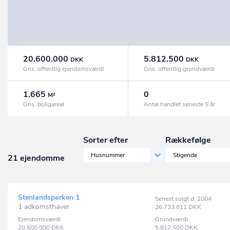
20.600.000
5.812.500
DKK
DKK
Gns. offentlig ejendomsværdi
Gns. offentlig grundværdi
1.665
0
M²
Gns. boligareal
Antal handlet seneste 5 år
Sorter efter
Rækkefølge
Husnummer
Stigende
21 ejendomme
Stenlandsparken 1
Senest solgt d. 2004
1 adkomsthaver
26.733.811
DKK
Ejendomsværdi
Grundværdi
20.600.000
DKK
5.812.500
DKK