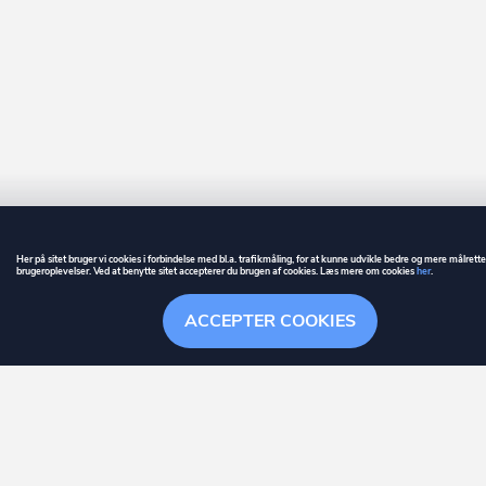
Her på sitet bruger vi cookies i forbindelse med bl.a. trafikmåling, for at kunne udvikle bedre og mere målrett
brugeroplevelser. Ved at benytte sitet accepterer du brugen af cookies. Læs mere om cookies
her
.
GUIDE
BETINGELSER
ACCEPTER COOKIES
ownr
er et registreret varemærke tilhørende ownr ApS – CVR nr.: 36 40 88 
Overblik
Søgehistorik
Menu
Følge
Stationsparken 26. 2., 2600 Glostrup, info@ownr.dk