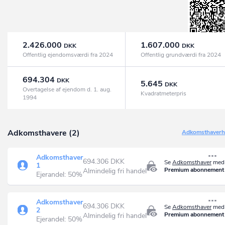
2.426.000
1.607.000
DKK
DKK
Offentlig ejendomsværdi fra 2024
Offentlig grundværdi fra 2024
694.304
DKK
5.645
DKK
Overtagelse af ejendom d. 1. aug.
Kvadratmeterpris
1994
Adkomsthavere (2)
Adkomsthaverhi
Adkomsthaver
694.306 DKK
Se
Adkomsthaver
med 
1
Premium abonnement
Almindelig fri handel
Ejerandel: 50%
Adkomsthaver
694.306 DKK
Se
Adkomsthaver
med 
2
Premium abonnement
Almindelig fri handel
Ejerandel: 50%