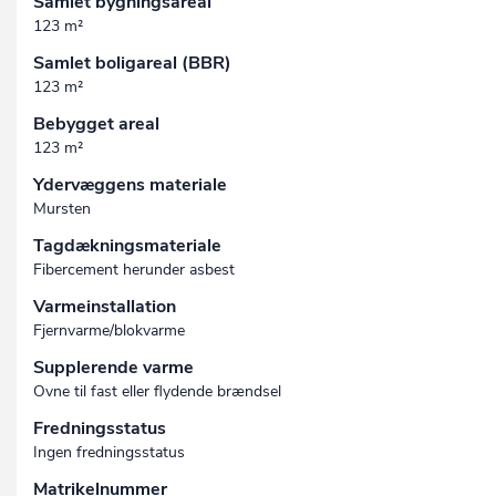
Samlet bygningsareal
123 m²
Samlet boligareal (BBR)
123 m²
Bebygget areal
123 m²
Ydervæggens materiale
Mursten
Tagdækningsmateriale
Fibercement herunder asbest
Varmeinstallation
Fjernvarme/blokvarme
Supplerende varme
Ovne til fast eller flydende brændsel
Fredningsstatus
Ingen fredningsstatus
Matrikelnummer