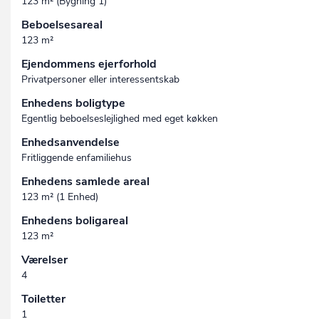
123 m² (Bygning 1)
Beboelsesareal
123 m²
Ejendommens ejerforhold
Privatpersoner eller interessentskab
Enhedens boligtype
Egentlig beboelseslejlighed med eget køkken
Enhedsanvendelse
Fritliggende enfamiliehus
Enhedens samlede areal
123 m² (1 Enhed)
Enhedens boligareal
123 m²
Værelser
4
Toiletter
1