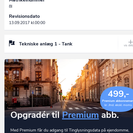
8l
Revisionsdato
13.09.2017 kl.00:00
Tekniske anlæg 1 - Tank
499,-
Premium abbonneme
kr. /md. ekskl. moms.
Opgradér til
Premium
abb.
Med Premium får du adgang til Tinglysningsdata på ejendomme,