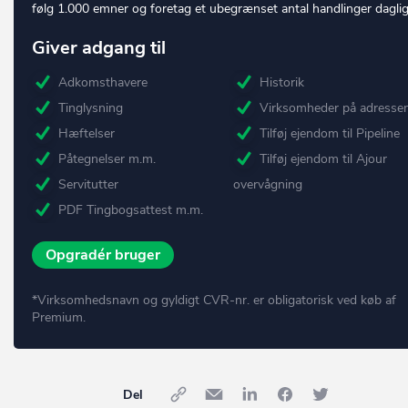
følg 1.000 emner og foretag et ubegrænset antal handlinger daglig
Giver adgang til
Adkomsthavere
Historik
Tinglysning
Virksomheder på adresse
Hæftelser
Tilføj ejendom til Pipeline
Påtegnelser m.m.
Tilføj ejendom til Ajour
Servitutter
overvågning
PDF Tingbogsattest m.m.
Opgradér bruger
*Virksomhedsnavn og gyldigt CVR-nr. er obligatorisk ved køb af
Premium.
Del