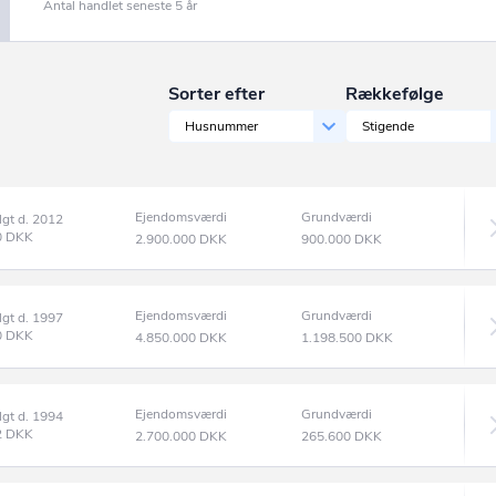
Antal handlet seneste 5 år
Sorter efter
Rækkefølge
Husnummer
Stigende
Ejendomsværdi
Grundværdi
lgt d. 2012
0
DKK
2.900.000
DKK
900.000
DKK
Ejendomsværdi
Grundværdi
lgt d. 1997
0
DKK
4.850.000
DKK
1.198.500
DKK
Ejendomsværdi
Grundværdi
lgt d. 1994
2
DKK
2.700.000
DKK
265.600
DKK