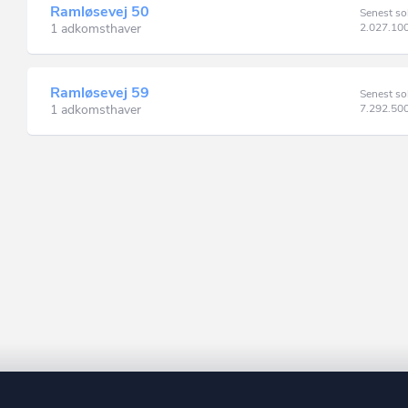
Ramløsevej 50
Senest so
1 adkomsthaver
2.027.10
Ramløsevej 59
Senest so
1 adkomsthaver
7.292.50