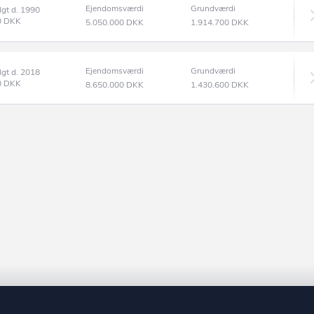
Ejendomsværdi
Grundværdi
lgt d. 1990
0
DKK
5.050.000
DKK
1.914.700
DKK
Ejendomsværdi
Grundværdi
lgt d. 2018
0
DKK
8.650.000
DKK
1.430.600
DKK