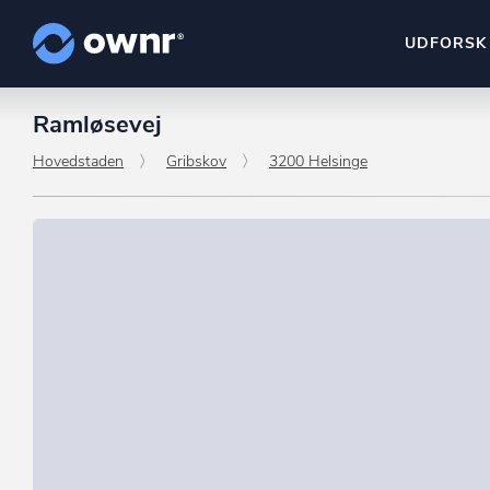
UDFORSK
Ramløsevej
ownr Insights
Kassevis af data sat i sy
Hovedstaden
Gribskov
3200 Helsinge
ownr Ajour
Hold dig opdateret og c
ownr Pipeline
Sæt strøm til dit nysalg
ownr Segmenteri
Identificer salgsklare k