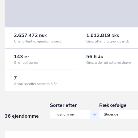
2.657.472
1.612.819
DKK
DKK
Gns. offentlig ejendomsværdi
Gns. offentlig grundværdi
143
56,6
M²
ÅR
Gns. boligareal
Gns. alder på adkomsthaver
7
Antal handlet seneste 5 år
Sorter efter
Rækkefølge
Husnummer
Stigende
36 ejendomme