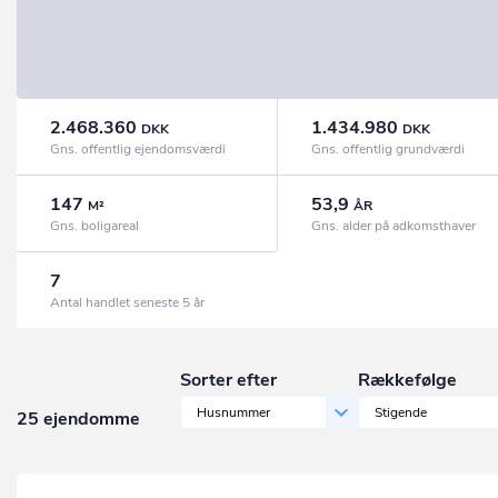
2.468.360
1.434.980
DKK
DKK
Gns. offentlig ejendomsværdi
Gns. offentlig grundværdi
147
53,9
M²
ÅR
Gns. boligareal
Gns. alder på adkomsthaver
7
Antal handlet seneste 5 år
Sorter efter
Rækkefølge
Husnummer
Stigende
25 ejendomme