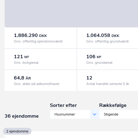
1.886.290
1.064.058
DKK
DKK
Gns. offentlig ejendomsværdi
Gns. offentlig grundværdi
121
106
M²
M²
Gns. boligareal
Gns. grundareal
64,8
12
ÅR
Gns. alder på adkomsthaver
Antal handlet seneste 5 år
Sorter efter
Rækkefølge
Husnummer
Stigende
36 ejendomme
2 ejendomme