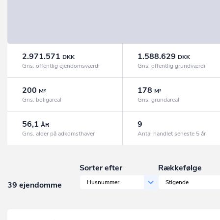
2.971.571
1.588.629
DKK
DKK
Gns. offentlig ejendomsværdi
Gns. offentlig grundværdi
200
178
M²
M²
Gns. boligareal
Gns. grundareal
56,1
9
ÅR
Gns. alder på adkomsthaver
Antal handlet seneste 5 år
Sorter efter
Rækkefølge
Husnummer
Stigende
39 ejendomme