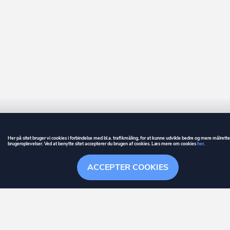
Her på sitet bruger vi cookies i forbindelse med bl.a. trafikmåling, for at kunne udvikle bedre og mere målrett
brugeroplevelser. Ved at benytte sitet accepterer du brugen af cookies. Læs mere om cookies
her
.
GUIDE
BETINGELSER
ACCEPTER COOKIES
ownr
er et registreret varemærke tilhørende ownr ApS – CVR nr.: 36 40 88 
Overblik
Søgehistorik
Menu
Følge
Stationsparken 26. 2., 2600 Glostrup, info@ownr.dk