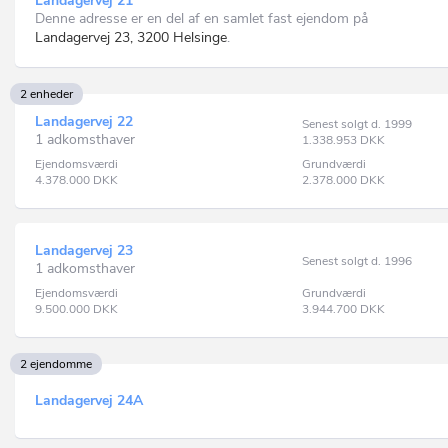
Landagervej 21
Denne adresse er en del af en samlet fast ejendom på
Landagervej 23, 3200 Helsinge
.
2 enheder
Landagervej 22
Senest solgt d. 1999
1 adkomsthaver
1.338.953
DKK
Ejendomsværdi
Grundværdi
4.378.000
DKK
2.378.000
DKK
Landagervej 23
Senest solgt d. 1996
1 adkomsthaver
Ejendomsværdi
Grundværdi
9.500.000
DKK
3.944.700
DKK
2 ejendomme
Landagervej 24A