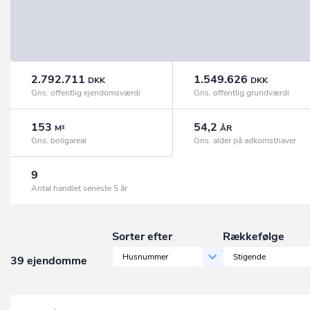
2.792.711
1.549.626
DKK
DKK
Gns. offentlig ejendomsværdi
Gns. offentlig grundværdi
153
54,2
M²
ÅR
Gns. boligareal
Gns. alder på adkomsthaver
9
Antal handlet seneste 5 år
Sorter efter
Rækkefølge
Husnummer
Stigende
39 ejendomme