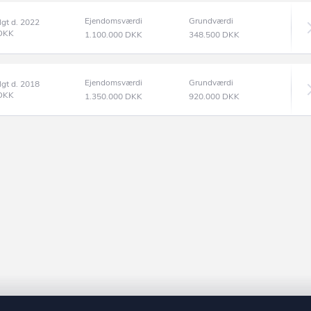
Ejendomsværdi
Grundværdi
lgt d. 2022
DKK
1.100.000
DKK
348.500
DKK
Ejendomsværdi
Grundværdi
lgt d. 2018
DKK
1.350.000
DKK
920.000
DKK