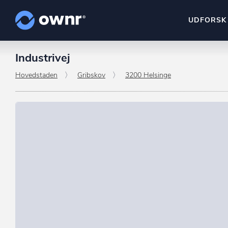
UDFORSK
Industrivej
ownr Insights
Kassevis af data sat i sy
Hovedstaden
Gribskov
3200 Helsinge
ownr Ajour
Hold dig opdateret og c
ownr Pipeline
Sæt strøm til dit nysalg
ownr Segmenteri
Identificer salgsklare k