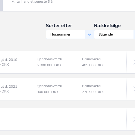
Antal handlet seneste 5 år
Sorter efter
Rækkefølge
Husnummer
Stigende
Ejendomsværdi
Grundværdi
lgt d. 2010
0
DKK
5.800.000
DKK
489.000
DKK
Ejendomsværdi
Grundværdi
lgt d. 2021
0
DKK
940.000
DKK
270.900
DKK