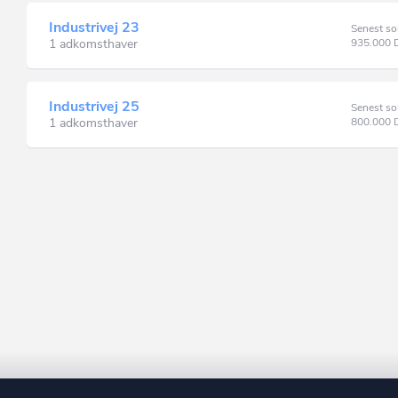
Industrivej 23
Senest so
1 adkomsthaver
935.000
Industrivej 25
Senest so
1 adkomsthaver
800.000