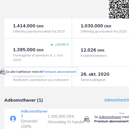
1.414.000
1.030.000
DKK
DKK
Offentlig ejendomsværdi fra 2020
Offentlig grundværdi fra 2020
+229,96 %
1.395.000
12.026
DKK
DKK
Overtagelse af ejendom d. 1. nov.
Kvadratmeterpris
2020
Se alle hæftelser med et
Premium abonnement
1.130.000
26. okt. 2020
DKK
Realkredit, pantebreve og underpant
Senest påtegnet
Adkomsthaver (1)
Adkomsthaverhi
Adkomsthaver
1
1.395.000 DKK
Se
Adkomsthaver
med 
Ejerandel:
Premium abonnement
Almindelig fri handel
100%