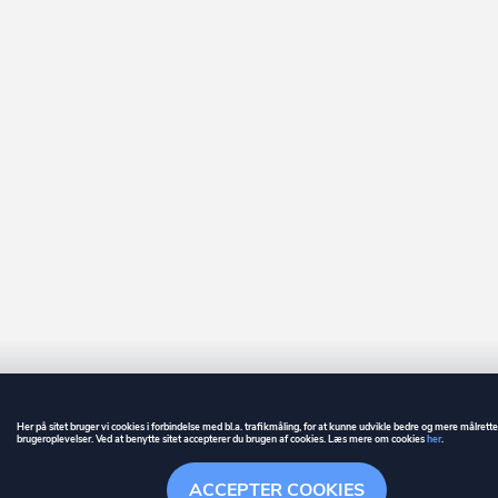
Her på sitet bruger vi cookies i forbindelse med bl.a. trafikmåling, for at kunne udvikle bedre og mere målrett
brugeroplevelser. Ved at benytte sitet accepterer du brugen af cookies. Læs mere om cookies
her
.
GUIDE
BETINGELSER
ACCEPTER COOKIES