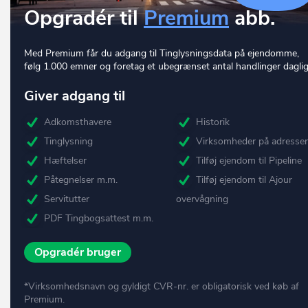
Opgradér til
Premium
abb.
Med Premium får du adgang til Tinglysningsdata på ejendomme,
følg 1.000 emner og foretag et ubegrænset antal handlinger daglig
Giver adgang til
Adkomsthavere
Historik
Tinglysning
Virksomheder på adresse
Hæftelser
Tilføj ejendom til Pipeline
Påtegnelser m.m.
Tilføj ejendom til Ajour
Servitutter
overvågning
PDF Tingbogsattest m.m.
Opgradér bruger
*Virksomhedsnavn og gyldigt CVR-nr. er obligatorisk ved køb af
Premium.