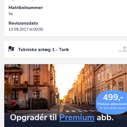
Matrikelnummer
5e
Revisionsdato
13.09.2017 kl.00:00
Tekniske anlæg 1 - Tank
499,-
Premium abbonneme
kr. /md. ekskl. moms.
Opgradér til
Premium
abb.