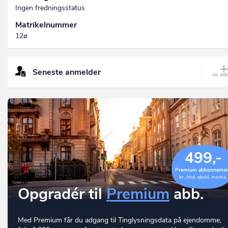
Ingen fredningsstatus
Matrikelnummer
12ø
Seneste anmelder
499,-
Premium abbonneme
kr. /md. ekskl. moms.
Opgradér til
Premium
abb.
Med Premium får du adgang til Tinglysningsdata på ejendomme,