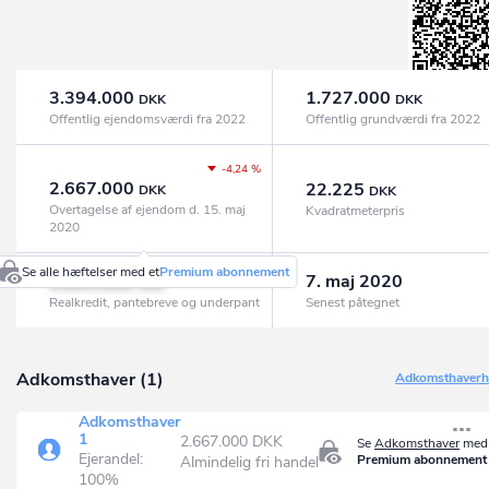
3.394.000
1.727.000
DKK
DKK
Offentlig ejendomsværdi fra 2022
Offentlig grundværdi fra 2022
-4,24 %
2.667.000
22.225
DKK
DKK
Overtagelse af ejendom d. 15. maj
Kvadratmeterpris
2020
Se alle hæftelser med et
Premium abonnement
1.604.000
7. maj 2020
DKK
Realkredit, pantebreve og underpant
Senest påtegnet
Adkomsthaver (1)
Adkomsthaverhi
Adkomsthaver
1
2.667.000 DKK
Se
Adkomsthaver
med 
Ejerandel:
Premium abonnement
Almindelig fri handel
100%