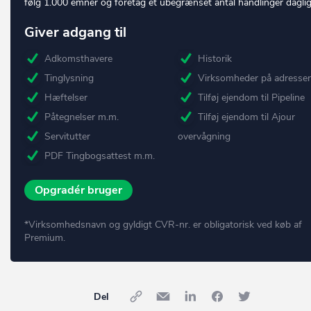
følg 1.000 emner og foretag et ubegrænset antal handlinger daglig
Giver adgang til
Adkomsthavere
Historik
Tinglysning
Virksomheder på adresse
Hæftelser
Tilføj ejendom til Pipeline
Påtegnelser m.m.
Tilføj ejendom til Ajour
Servitutter
overvågning
PDF Tingbogsattest m.m.
Opgradér bruger
*Virksomhedsnavn og gyldigt CVR-nr. er obligatorisk ved køb af
Premium.
Del