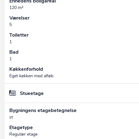
Enhedens boligareal
120 m²
Værelser
5
Toiletter
1
Bad
1
Køkkenforhold
Eget køkken med afløb
Stueetage
Bygningens etagebetegnelse
st
Etagetype
Regulær etage