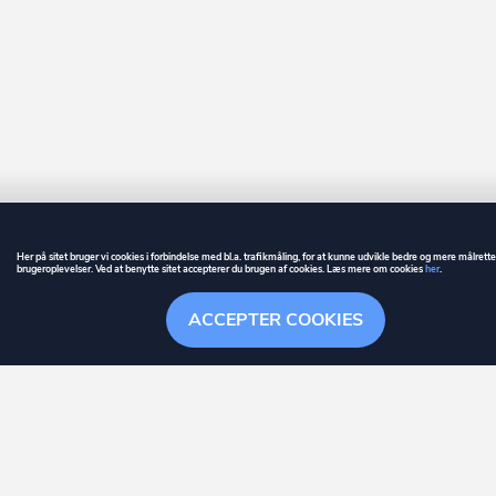
Her på sitet bruger vi cookies i forbindelse med bl.a. trafikmåling, for at kunne udvikle bedre og mere målrett
brugeroplevelser. Ved at benytte sitet accepterer du brugen af cookies. Læs mere om cookies
her
.
GUIDE
BETINGELSER
ACCEPTER COOKIES
ownr
er et registreret varemærke tilhørende ownr ApS – CVR nr.: 36 40 88 
Overblik
Søgehistorik
Menu
Følge
Stationsparken 26. 2., 2600 Glostrup, info@ownr.dk