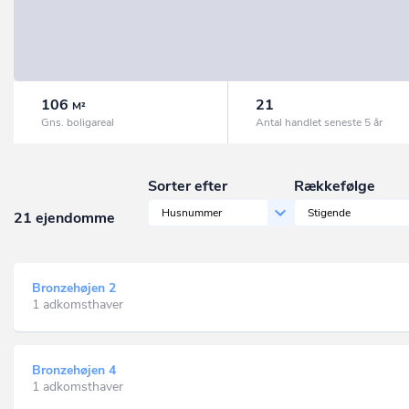
106
21
M²
Gns. boligareal
Antal handlet seneste 5 år
Sorter efter
Rækkefølge
Husnummer
Stigende
21 ejendomme
Bronzehøjen 2
1 adkomsthaver
Bronzehøjen 4
1 adkomsthaver