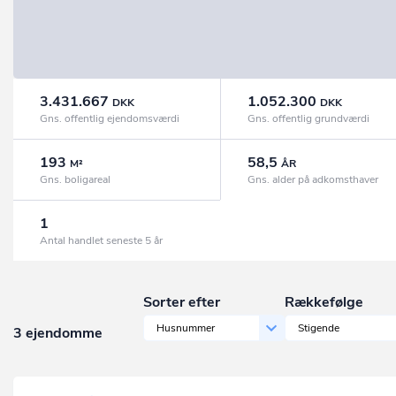
3.431.667
1.052.300
DKK
DKK
Gns. offentlig ejendomsværdi
Gns. offentlig grundværdi
193
58,5
M²
ÅR
Gns. boligareal
Gns. alder på adkomsthaver
1
Antal handlet seneste 5 år
Sorter efter
Rækkefølge
Husnummer
Stigende
3 ejendomme