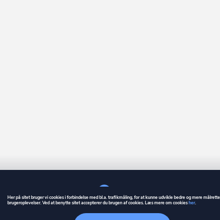
Her på sitet bruger vi cookies i forbindelse med bl.a. trafikmåling, for at kunne udvikle bedre og mere målrett
brugeroplevelser. Ved at benytte sitet accepterer du brugen af cookies. Læs mere om cookies
her
.
GUIDE
BETINGELSER