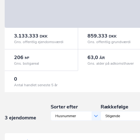
3.133.333
859.333
DKK
DKK
Gns. offentlig ejendomsværdi
Gns. offentlig grundværdi
206
63,0
M²
ÅR
Gns. boligareal
Gns. alder på adkomsthaver
0
Antal handlet seneste 5 år
Sorter efter
Rækkefølge
Husnummer
Stigende
3 ejendomme