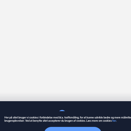
Her på sitet bruger vi cookies i forbindelse med bl.a. trafikmåling, for at kunne udvikle bedre og mere målrett
brugeroplevelser. Ved at benytte sitet accepterer du brugen af cookies. Læs mere om cookies
her
.
GUIDE
BETINGELSER