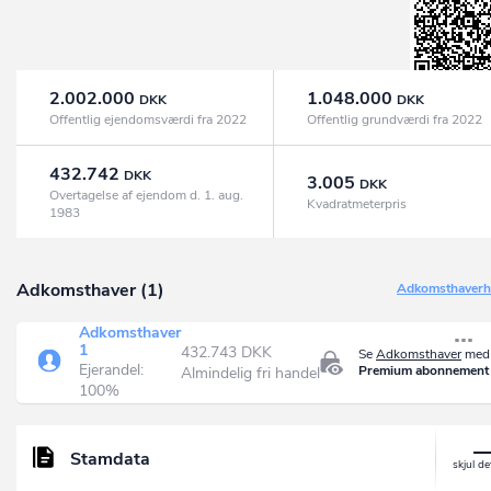
2.002.000
1.048.000
DKK
DKK
Offentlig ejendomsværdi fra 2022
Offentlig grundværdi fra 2022
432.742
DKK
3.005
DKK
Overtagelse af ejendom d. 1. aug.
Kvadratmeterpris
1983
Adkomsthaver (1)
Adkomsthaverhi
Adkomsthaver
1
432.743 DKK
Se
Adkomsthaver
med 
Ejerandel:
Premium abonnement
Almindelig fri handel
100%
Stamdata