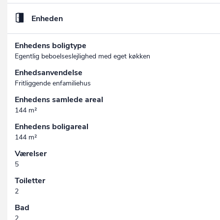
Enheden
Enhedens boligtype
Egentlig beboelseslejlighed med eget køkken
Enhedsanvendelse
Fritliggende enfamiliehus
Enhedens samlede areal
144 m²
Enhedens boligareal
144 m²
Værelser
5
Toiletter
2
Bad
2