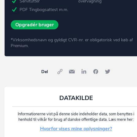
Servitutter
overvågning
PDF Tingbogsattest m.m.
Opgradér bruger
*Virksomhedsnavn og gyldigt CVR-nr. er obligatorisk ved køb af
Premium.
Del
DATAKILDE
Informationerne vist på denne side indeholder data, som benyttes i
henhold til vilkår for brug af danske offentlige data. Læs mere her:
Hvorfor vises mine oplysninger?