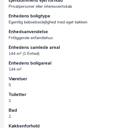
Ejendommens ejerforhold
Privatpersoner eller interessentskab
Enhedens boligtype
Egentlig beboelseslejlighed med eget køkken
Enhedsanvendelse
Fritliggende enfamiliehus
Enhedens samlede areal
144 m² (1 Enhed)
Enhedens boligareal
144 m²
Værelser
5
Toiletter
2
Bad
2
Køkkenforhold