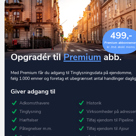
499,-
Premium abbonneme
kr. /md. ekskl. moms.
Opgradér til
Premium
abb.
Med Premium får du adgang til Tinglysningsdata på ejendomme,
følg 1.000 emner og foretag et ubegrænset antal handlinger daglig
Giver adgang til
Adkomsthavere
Historik
Tinglysning
Virksomheder på adresse
Hæftelser
Tilføj ejendom til Pipeline
Påtegnelser m.m.
Tilføj ejendom til Ajour