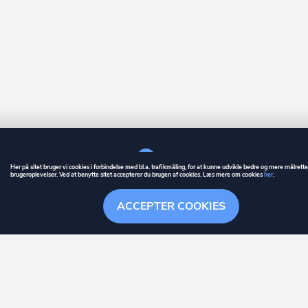
Her på sitet bruger vi cookies i forbindelse med bl.a. trafikmåling, for at kunne udvikle bedre og mere målrett
brugeroplevelser. Ved at benytte sitet accepterer du brugen af cookies. Læs mere om cookies
her
.
GUIDE
BETINGELSER
ACCEPTER COOKIES
ownr
er et registreret varemærke tilhørende ownr ApS – CVR nr.: 36 40 88 
Overblik
Stationsparken 26. 2., 2600 Glostrup, info@ownr.dk
Søgehistorik
Menu
Følge