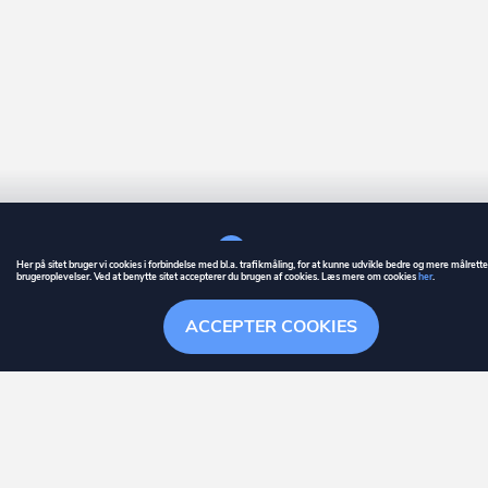
Her på sitet bruger vi cookies i forbindelse med bl.a. trafikmåling, for at kunne udvikle bedre og mere målrett
brugeroplevelser. Ved at benytte sitet accepterer du brugen af cookies. Læs mere om cookies
her
.
GUIDE
BETINGELSER
ACCEPTER COOKIES
ownr
er et registreret varemærke tilhørende ownr ApS – CVR nr.: 36 40 88 
Overblik
Stationsparken 26. 2., 2600 Glostrup, info@ownr.dk
Søgehistorik
Menu
Følge