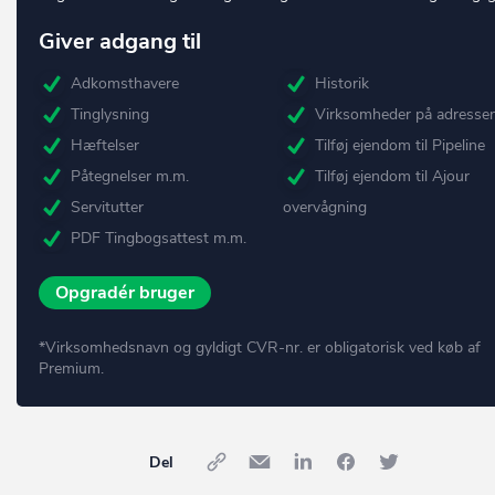
Giver adgang til
Adkomsthavere
Historik
Tinglysning
Virksomheder på adresse
Hæftelser
Tilføj ejendom til Pipeline
Påtegnelser m.m.
Tilføj ejendom til Ajour
Servitutter
overvågning
PDF Tingbogsattest m.m.
Opgradér bruger
*Virksomhedsnavn og gyldigt CVR-nr. er obligatorisk ved køb af
Premium.
Del