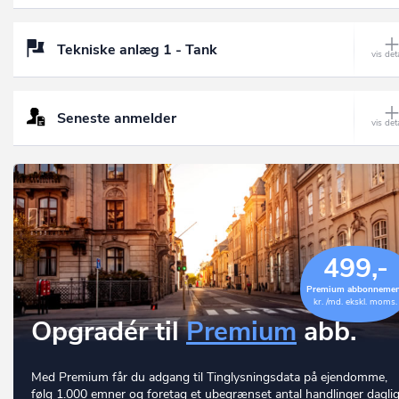
Tekniske anlæg 1 - Tank
Seneste anmelder
499,-
Premium abbonneme
kr. /md. ekskl. moms.
Opgradér til
Premium
abb.
Med Premium får du adgang til Tinglysningsdata på ejendomme,
følg 1.000 emner og foretag et ubegrænset antal handlinger daglig