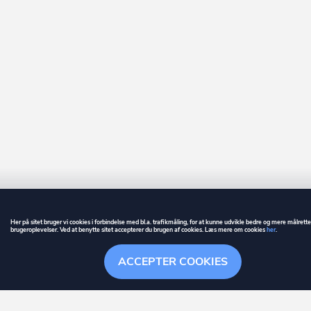
Her på sitet bruger vi cookies i forbindelse med bl.a. trafikmåling, for at kunne udvikle bedre og mere målrett
brugeroplevelser. Ved at benytte sitet accepterer du brugen af cookies. Læs mere om cookies
her
.
GUIDE
BETINGELSER
ACCEPTER COOKIES
ownr
er et registreret varemærke tilhørende ownr ApS – CVR nr.: 36 40 88 
Overblik
Søgehistorik
Menu
Følge
Stationsparken 26. 2., 2600 Glostrup, info@ownr.dk