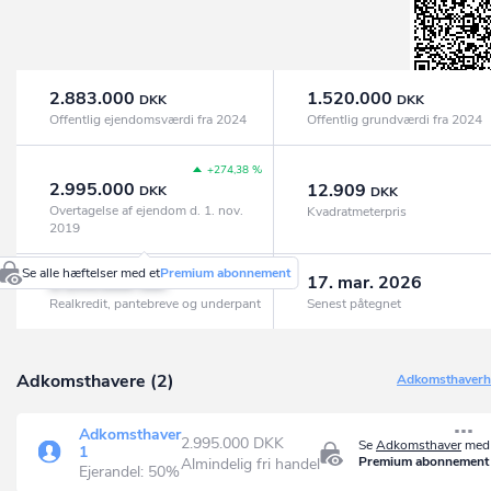
2.883.000
1.520.000
DKK
DKK
Offentlig ejendomsværdi fra 2024
Offentlig grundværdi fra 2024
+274,38 %
2.995.000
12.909
DKK
DKK
Overtagelse af ejendom d. 1. nov.
Kvadratmeterpris
2019
Se alle hæftelser med et
Premium abonnement
2.155.000
17. mar. 2026
DKK
Realkredit, pantebreve og underpant
Senest påtegnet
Adkomsthavere (2)
Adkomsthaverhi
Adkomsthaver
2.995.000 DKK
Se
Adkomsthaver
med 
1
Premium abonnement
Almindelig fri handel
Ejerandel: 50%