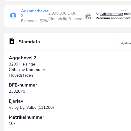
Adkomsthaver
2.995.000 DKK
Se
Adkomsthaver
med 
2
Premium abonnement
Almindelig fri handel
Ejerandel: 50%
Stamdata
Aggebovej 2
3200 Helsinge
Gribskov Kommune
Hovedstaden
BFE-nummer
2332870
Ejerlav
Valby By, Valby (111256)
Matrikelnummer
10k