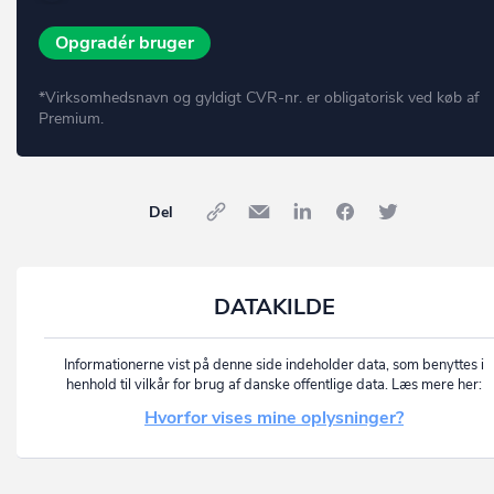
Opgradér bruger
*Virksomhedsnavn og gyldigt CVR-nr. er obligatorisk ved køb af
Premium.
Del
DATAKILDE
Informationerne vist på denne side indeholder data, som benyttes i
henhold til vilkår for brug af danske offentlige data. Læs mere her:
Hvorfor vises mine oplysninger?