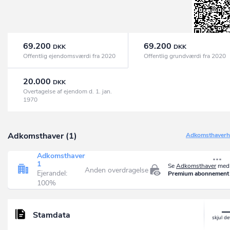
69.200
69.200
DKK
DKK
Offentlig ejendomsværdi fra 2020
Offentlig grundværdi fra 2020
20.000
DKK
Overtagelse af ejendom d. 1. jan.
1970
Adkomsthaver (1)
Adkomsthaverhi
Adkomsthaver
1
Se
Adkomsthaver
med 
Anden overdragelse
Ejerandel:
Premium abonnement
100%
Stamdata