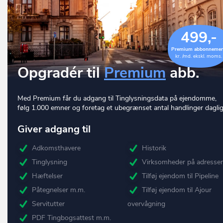
499,-
Premium abbonneme
kr. /md. ekskl. moms.
Opgradér til
Premium
abb.
Med Premium får du adgang til Tinglysningsdata på ejendomme,
følg 1.000 emner og foretag et ubegrænset antal handlinger daglig
Giver adgang til
Adkomsthavere
Historik
Tinglysning
Virksomheder på adresse
Hæftelser
Tilføj ejendom til Pipeline
Påtegnelser m.m.
Tilføj ejendom til Ajour
Servitutter
overvågning
PDF Tingbogsattest m.m.