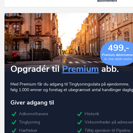
abonnement
499,-
Premium abbonneme
kr. /md. ekskl. moms.
Opgradér til
Premium
abb.
Med Premium får du adgang til Tinglysningsdata på ejendomme,
følg 1.000 emner og foretag et ubegrænset antal handlinger daglig
Giver adgang til
Adkomsthavere
Historik
Tinglysning
Virksomheder på adresse
Hæftelser
Tilføj ejendom til Pipeline