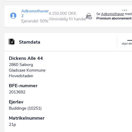
Adkomsthaver
4.150.000 DKK
Se
Adkomsthaver
med 
2
Premium abonnement
Almindelig fri handel
Ejerandel: 50%
Stamdata
Dickens Alle 44
2860 Søborg
Gladsaxe Kommune
Hovedstaden
BFE-nummer
2013692
Ejerlav
Buddinge (10251)
Matrikelnummer
21p