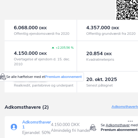
6.068.000
4.357.000
DKK
DKK
Offentlig ejendomsværdi fra 2020
Offentlig grundværdi fra 2020
+2.205,56 %
4.150.000
20.854
DKK
DKK
Overtagelse af ejendom d. 15. dec.
Kvadratmeterpris
2010
Se alle hæftelser med et
Premium abonnement
5.557.000
20. okt. 2025
DKK
Realkredit, pantebreve og underpant
Senest påtegnet
Adkomsthavere (2)
Adkomsthaverhi
Adkomsthaver
4.150.000 DKK
Se
Adkomsthaver
med 
1
Premium abonnement
Almindelig fri handel
Ejerandel: 50%