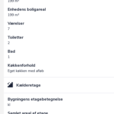
199 m²
Enhedens boligareal
199 m²
Værelser
7
Toiletter
2
Bad
1
Køkkenforhold
Eget køkken med afløb
Kælderetage
Bygningens etagebetegnelse
kl
Samlet areal af etage