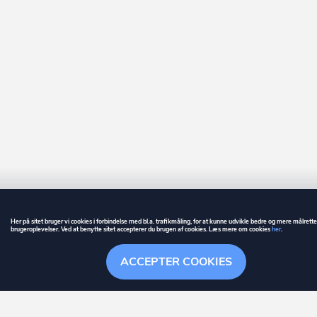
Her på sitet bruger vi cookies i forbindelse med bl.a. trafikmåling, for at kunne udvikle bedre og mere målrett
brugeroplevelser. Ved at benytte sitet accepterer du brugen af cookies. Læs mere om cookies
her
.
GUIDE
BETINGELSER
ACCEPTER COOKIES
ownr
er et registreret varemærke tilhørende ownr ApS – CVR nr.: 36 40 88 
Overblik
Søgehistorik
Menu
Følge
Stationsparken 26. 2., 2600 Glostrup, info@ownr.dk