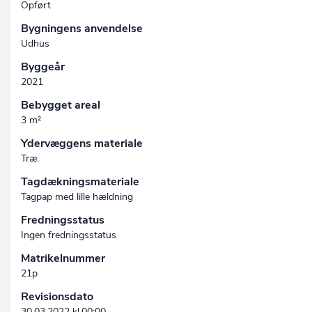
Opført
Bygningens anvendelse
Udhus
Byggeår
2021
Bebygget areal
3 m²
Ydervæggens materiale
Træ
Tagdækningsmateriale
Tagpap med lille hældning
Fredningsstatus
Ingen fredningsstatus
Matrikelnummer
21p
Revisionsdato
30.03.2022 kl.00:00