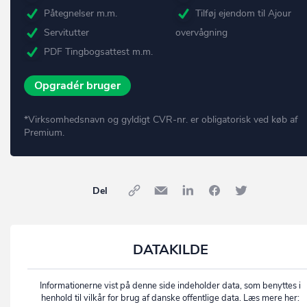
Påtegnelser m.m.
Tilføj ejendom til Ajour
Servitutter
overvågning
PDF Tingbogsattest m.m.
Opgradér bruger
*Virksomhedsnavn og gyldigt CVR-nr. er obligatorisk ved køb af
Premium.
Del
DATAKILDE
Informationerne vist på denne side indeholder data, som benyttes i
henhold til vilkår for brug af danske offentlige data. Læs mere her: