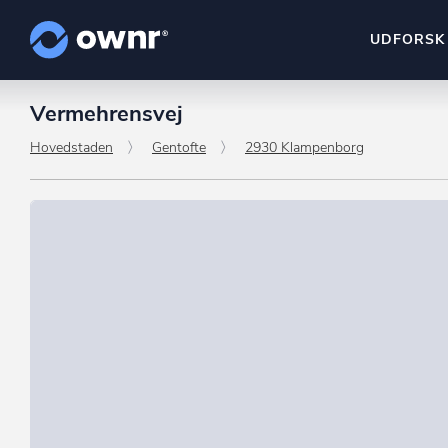
UDFORSK
Vermehrensvej
ownr Insights
Kassevis af data sat i sy
Hovedstaden
Gentofte
2930 Klampenborg
ownr Ajour
Hold dig opdateret og c
ownr Pipeline
Sæt strøm til dit nysalg
ownr Segmenteri
Identificer salgsklare k