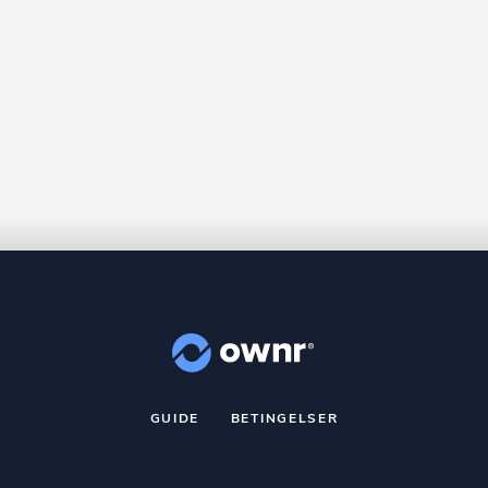
GUIDE
BETINGELSER
nr
er et registreret varemærke tilhørende ownr ApS – CVR nr.: 36 40 8