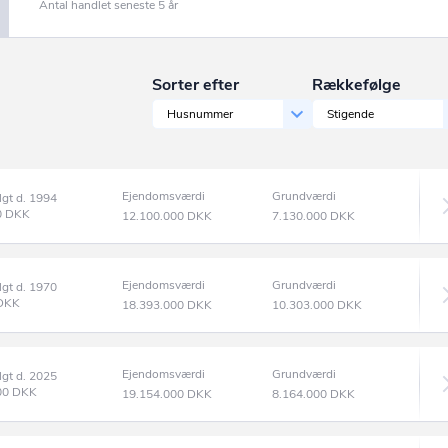
Antal handlet seneste 5 år
Sorter efter
Rækkefølge
Husnummer
Stigende
Ejendomsværdi
Grundværdi
lgt d. 1994
0
DKK
12.100.000
DKK
7.130.000
DKK
Ejendomsværdi
Grundværdi
lgt d. 1970
DKK
18.393.000
DKK
10.303.000
DKK
Ejendomsværdi
Grundværdi
lgt d. 2025
00
DKK
19.154.000
DKK
8.164.000
DKK