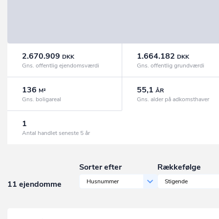
2.670.909
1.664.182
DKK
DKK
Gns. offentlig ejendomsværdi
Gns. offentlig grundværdi
136
55,1
M²
ÅR
Gns. boligareal
Gns. alder på adkomsthaver
1
Antal handlet seneste 5 år
Sorter efter
Rækkefølge
Husnummer
Stigende
11 ejendomme