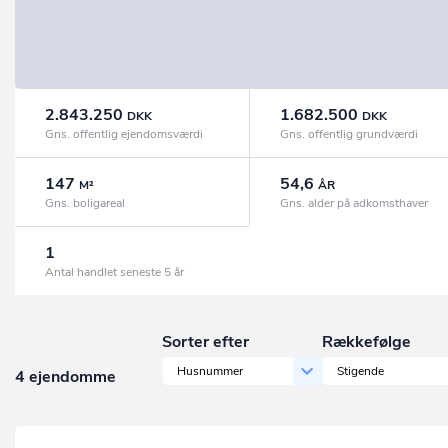
2.843.250
1.682.500
DKK
DKK
Gns. offentlig ejendomsværdi
Gns. offentlig grundværdi
147
54,6
M²
ÅR
Gns. boligareal
Gns. alder på adkomsthaver
1
Antal handlet seneste 5 år
Sorter efter
Rækkefølge
Husnummer
Stigende
4 ejendomme