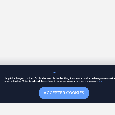
Her på sitet bruger vi cookies i forbindelse med bl.a. trafikmåling, for at kunne udvikle bedre og mere målrett
brugeroplevelser. Ved at benytte sitet accepterer du brugen af cookies. Læs mere om cookies
her
.
GUIDE
BETINGELSER
ACCEPTER COOKIES
ownr
er et registreret varemærke tilhørende ownr ApS – CVR nr.: 36 40 88 
Overblik
Søgehistorik
Menu
Følge
Stationsparken 26. 2., 2600 Glostrup, info@ownr.dk