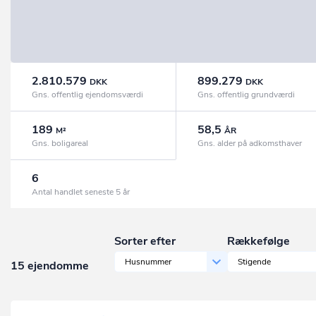
2.810.579
899.279
DKK
DKK
Gns. offentlig ejendomsværdi
Gns. offentlig grundværdi
189
58,5
M²
ÅR
Gns. boligareal
Gns. alder på adkomsthaver
6
Antal handlet seneste 5 år
Sorter efter
Rækkefølge
Husnummer
Stigende
15 ejendomme