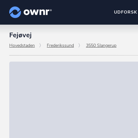
UDFORSK
Fejøvej
ownr Insights
Kassevis af data sat i sy
Hovedstaden
Frederikssund
3550 Slangerup
ownr Ajour
Hold dig opdateret og c
ownr Pipeline
Sæt strøm til dit nysalg
ownr Segmenteri
Identificer salgsklare k