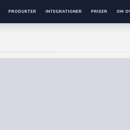
PRODUKTER
INTEGRATIONER
PRISER
OM O
Pipedrive
stem
Kommer snart
ownr API
ompliant
Kun fantasien sætter grænsen
Mange flere på vej
Pipeline
Ajour
E-conomic
Ownr ajour goes supersonic
ng
undeemner