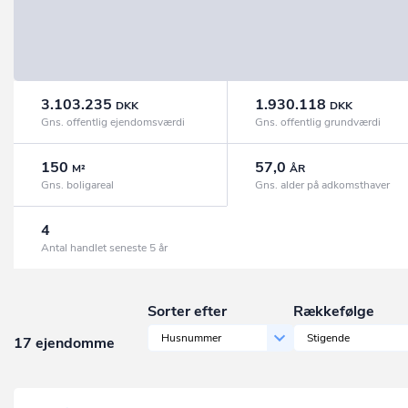
3.103.235
1.930.118
DKK
DKK
Gns. offentlig ejendomsværdi
Gns. offentlig grundværdi
150
57,0
M²
ÅR
Gns. boligareal
Gns. alder på adkomsthaver
4
Antal handlet seneste 5 år
Sorter efter
Rækkefølge
Husnummer
Stigende
17 ejendomme