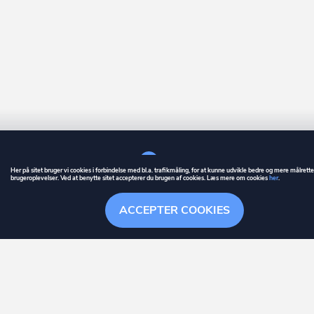
Her på sitet bruger vi cookies i forbindelse med bl.a. trafikmåling, for at kunne udvikle bedre og mere målrett
brugeroplevelser. Ved at benytte sitet accepterer du brugen af cookies. Læs mere om cookies
her
.
GUIDE
BETINGELSER
ACCEPTER COOKIES
ownr
er et registreret varemærke tilhørende ownr ApS – CVR nr.: 36 40 88 
Overblik
Stationsparken 26. 2., 2600 Glostrup, info@ownr.dk
Søgehistorik
Menu
Følge