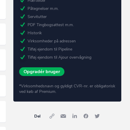
Hæftelser
Påtegnelser m.m.
Servitutter
PDF Tingbogsattest m.m.
Historik
Virksomheder på adressen
Tilføj ejendom til Pipeline
Tilføj ejendom til Ajour overvågning
Opgradér bruger
*Virksomhedsnavn og gyldigt CVR-nr. er obligatorisk
ved køb af Premium.
Del