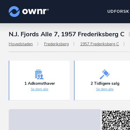
UDFORSK
N.J. Fjords Alle 7, 1957 Frederiksberg C
ownr Insights
Kassevis af data sat i sy
Hovedstaden
Frederiksberg
1957 Frederiksberg C
ownr Ajour
Hold dig opdateret og c
ownr Pipeline
Sæt strøm til dit nysalg
1 Adkomsthaver
2 Tidligere salg
Se dem alle
Se dem alle
ownr Segmenteri
Identificer salgsklare k