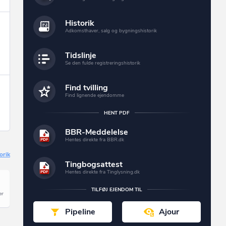
Historik
Adkomsthaver, salg og bygningshistorik
Tidslinje
Se den fulde registreringshistorik
Find tvilling
Find lignende ejendomme
HENT PDF
BBR-Meddelelse
Hentes direkte fra BBR.dk
orik
Tingbogsattest
Hentes direkte fra Tinglysning.dk
TILFØJ EJENDOM TIL
Pipeline
Ajour