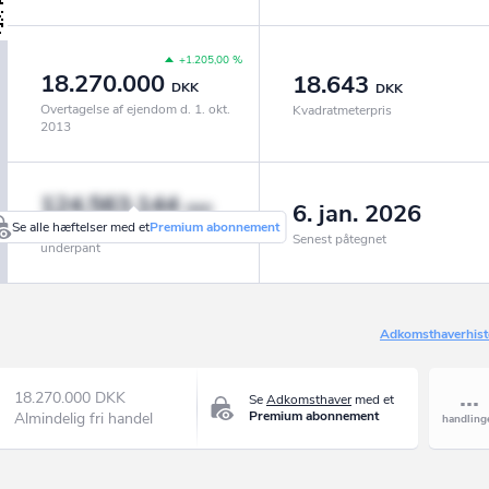
+1.205,00 %
18.270.000
18.643
DKK
DKK
Overtagelse af ejendom d. 1. okt.
Kvadratmeterpris
2013
124.563.144
6. jan. 2026
DKK
Se alle hæftelser med et
Premium abonnement
Realkredit, pantebreve og
Senest påtegnet
underpant
Adkomsthaverhist
18.270.000 DKK
Se
Adkomsthaver
med et
Premium abonnement
Almindelig fri handel