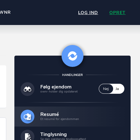
WNR
LOG IND
OPRET
HANDLINGER
Følg ejendom
Nej
Ja
ownr holder dig opdateret
Resumé
Et resumé for ejendommen
Tinglysning
Se den gældende tingbogsattest