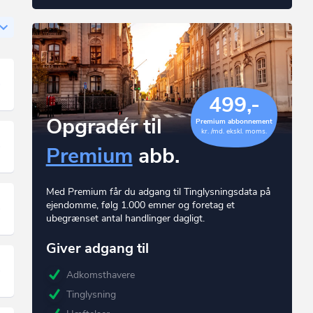
499,-
Opgradér til
Premium abbonnement
kr. /md. ekskl. moms.
Premium
abb.
Med Premium får du adgang til Tinglysningsdata på
ejendomme, følg 1.000 emner og foretag et
ubegrænset antal handlinger dagligt.
Giver adgang til
Adkomsthavere
Tinglysning