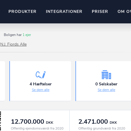
PRODUKTER
INTEGRATIONER
PRISER
OM O
Pipedrive
Boligen har
1 ejer
stem
Kommer snart
N.J. Fjords Alle
ownr API
ompliant
Kun fantasien sætter grænsen
Mange flere på vej
Pipeline
Ajour
E-conomic
Ownr ajour goes supersonic
4 Hæftelser
0 Selskaber
Se dem alle
Se dem alle
ng
undeemner
12.700.000
2.471.000
DKK
DKK
Offentlig ejendomsværdi fra 2020
Offentlig grundværdi fra 2020