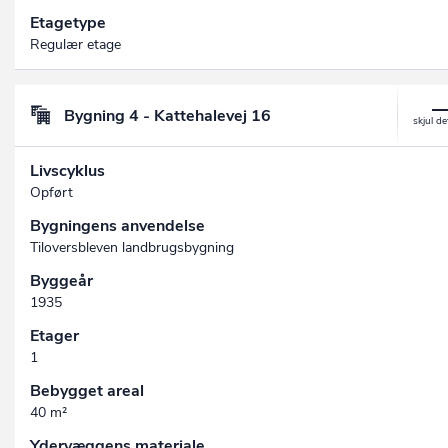
Etagetype
Regulær etage
Bygning 4 - Kattehalevej 16
Livscyklus
Opført
Bygningens anvendelse
Tiloversbleven landbrugsbygning
Byggeår
1935
Etager
1
Bebygget areal
40 m²
Ydervæggens materiale