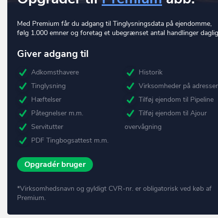
Med Premium får du adgang til Tinglysningsdata på ejendomme,
følg 1.000 emner og foretag et ubegrænset antal handlinger daglig
Giver adgang til
Adkomsthavere
Historik
Tinglysning
Virksomheder på adresse
Hæftelser
Tilføj ejendom til Pipeline
Påtegnelser m.m.
Tilføj ejendom til Ajour
Servitutter
overvågning
PDF Tingbogsattest m.m.
Opgradér bruger
*Virksomhedsnavn og gyldigt CVR-nr. er obligatorisk ved køb af
Premium.