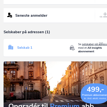
Seneste anmelder
Selskaber på adressen (1)
Se
selskaber på adres
Selskab 1
med et
All insights
abonnement
499,-
Premium abbonneme
kr. /md. ekskl. moms.
Opgradér til
Premium
abb.