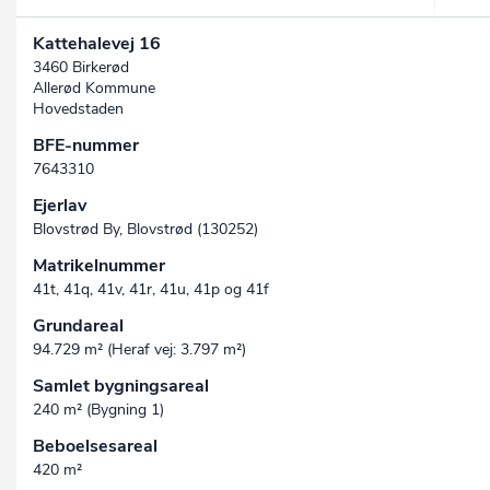
Kattehalevej 16
3460 Birkerød
Allerød Kommune
Hovedstaden
BFE-nummer
7643310
Ejerlav
Blovstrød By, Blovstrød (130252)
Matrikelnummer
41t, 41q, 41v, 41r, 41u, 41p og 41f
Grundareal
94.729 m² (Heraf vej: 3.797 m²)
Samlet bygningsareal
240 m² (Bygning 1)
Beboelsesareal
420 m²