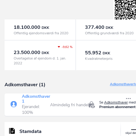
18.100.000
377.400
DKK
DKK
Offentlig ejendomsværdi fra 2020
Offentlig grundværdi fra 2020
-9,62 %
23.500.000
55.952
DKK
DKK
Overtagelse af ejendom d. 1. jan.
Kvadratmeterpris
2022
Adkomsthaver (1)
Adkomsthaverhi
Adkomsthaver
1
Se
Adkomsthaver
med 
Almindelig fri handel
Ejerandel:
Premium abonnement
100%
Stamdata