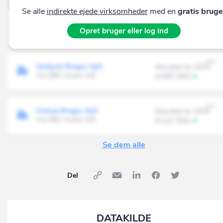
Se alle
indirekte ejede virksomheder
med en
gratis bruge
BioCarb Solution ApS
Resultat for 2025
Opret bruger eller log ind
Via DANISH BIO COMMODITIES A/S
2.361' DKK
Vestjysk Biogas ApS
Resultat for 2025
Via DBC Invest A/S
4.508' DKK
Outrup Biogas ApS
Resultat for 2025
Via DBC Invest A/S
9.112' DKK
Se dem alle
Del
DATAKILDE