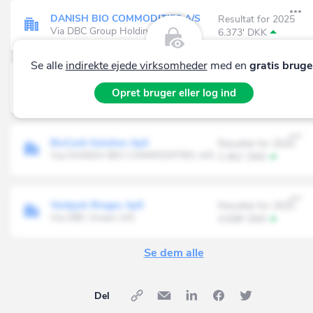
DANISH BIO COMMODITIES A/S
Resultat for 2025
Via DBC Group Holding ApS
6.373' DKK
Se alle
indirekte ejede virksomheder
med en
gratis bruge
DBC Invest A/S
Resultat for 2025
Opret bruger eller log ind
Via DBC Group Holding ApS
-25.686' DKK
BioCarb Solution ApS
Resultat for 2025
Via DANISH BIO COMMODITIES A/S
2.361' DKK
Vestjysk Biogas ApS
Resultat for 2025
Via DBC Invest A/S
4.508' DKK
Se dem alle
Del