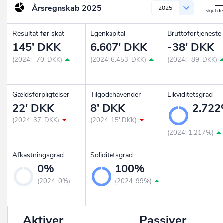
Årsregnskab
2025
2025
Resultat før skat
Egenkapital
Bruttofortjeneste
145' DKK
6.607' DKK
-38' DKK
(2024: -70' DKK)
(2024: 6.453' DKK)
(2024: -89' DKK)
Gældsforpligtelser
Tilgodehavender
Likviditetsgrad
22' DKK
8' DKK
2.72
(2024: 37' DKK)
(2024: 15' DKK)
(2024: 1.217%)
Afkastningsgrad
Soliditetsgrad
0%
100%
(2024: 0%)
(2024: 99%)
Aktiver
Passiver