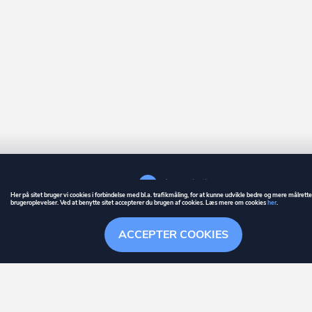
Her på sitet bruger vi cookies i forbindelse med bl.a. trafikmåling, for at kunne udvikle bedre og mere målrett
brugeroplevelser. Ved at benytte sitet accepterer du brugen af cookies. Læs mere om cookies
her
.
GUIDE
BETINGELSER
ACCEPTER COOKIES
ownr
er et registreret varemærke tilhørende ownr ApS – CVR nr.: 36 40 88 
Stationsparken 26. 2., 2600 Glostrup, info@ownr.dk
Overblik
Søgehistorik
Menu
Følg