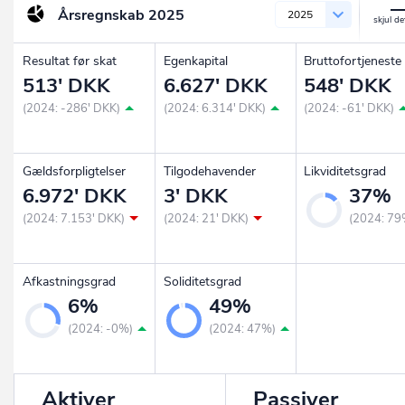
Årsregnskab
2025
2025
Resultat før skat
Egenkapital
Bruttofortjeneste
513' DKK
6.627' DKK
548' DKK
(2024: -286' DKK)
(2024: 6.314' DKK)
(2024: -61' DKK)
Gældsforpligtelser
Tilgodehavender
Likviditetsgrad
6.972' DKK
3' DKK
37%
(2024: 7.153' DKK)
(2024: 21' DKK)
(2024: 79
Afkastningsgrad
Soliditetsgrad
6%
49%
(2024: -0%)
(2024: 47%)
Aktiver
Passiver