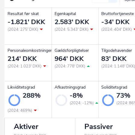
Resultat før skat
Egenkapital
Bruttofortjeneste
-1.821' DKK
2.583' DKK
-34' DKK
(2024: 275' DKK)
(2024: 5.343' DKK)
(2024: 404' DKK)
Personaleomkostninger
Gældsforpligtelser
Tilgodehavender
214' DKK
964' DKK
83' DKK
(2024: 1.023' DKK)
(2024: 778' DKK)
(2024: 1.148' DKK
Likviditetsgrad
Afkastningsgrad
Soliditetsgrad
288%
-8%
73%
(2024: -12%)
(2024: 86
(2024: 469%)
Aktiver
Passiver