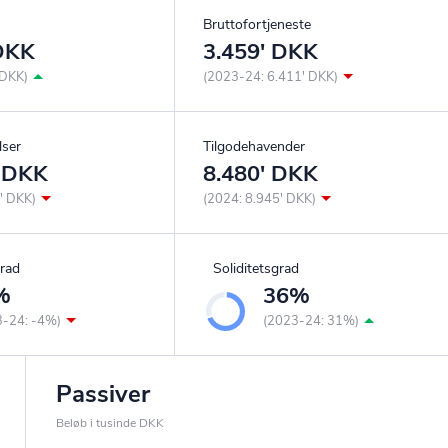
Bruttofortjeneste
 DKK
3.459' DKK
 DKK)
(2023-24: 6.411' DKK)
lser
Tilgodehavender
' DKK
8.480' DKK
' DKK)
(2024: 8.945' DKK)
rad
Soliditetsgrad
%
36%
3-24: -4%)
(2023-24: 31%)
Passiver
Beløb i tusinde DKK