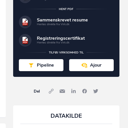
HENT PDF
Sammenskrevet resume
Hentes direkte fra Virk.dk
Registreringscertifikat
Hentes direkte fra Virk.dk
TILFØJ VIRKSOMHED TIL
Pipeline
Ajour
Del
DATAKILDE