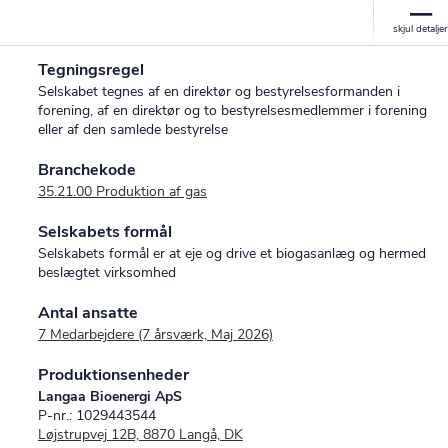
Tegningsregel
Selskabet tegnes af en direktør og bestyrelsesformanden i
forening, af en direktør og to bestyrelsesmedlemmer i forening
eller af den samlede bestyrelse
Branchekode
35.21.00 Produktion af gas
Selskabets formål
Selskabets formål er at eje og drive et biogasanlæg og hermed
beslægtet virksomhed
Antal ansatte
7 Medarbejdere (7 årsværk, Maj 2026)
Produktionsenheder
Langaa Bioenergi ApS
P-nr.: 1029443544
Løjstrupvej 12B, 8870 Langå, DK