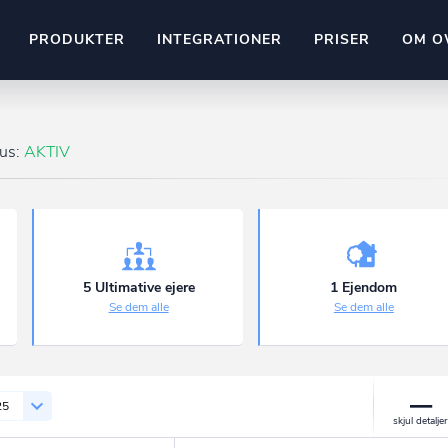
PRODUKTER
INTEGRATIONER
PRISER
OM O
Pipedrive
stem
Kommer snart
tus:
AKTIV
ownr API
ompliant
Kun fantasien sætter grænsen
Mange flere på vej
Pipeline
Ajour
E-conomic
Ownr ajour goes supersonic
5 Ultimative ejere
1 Ejendom
Se dem alle
Se dem alle
ng
undeemner
25