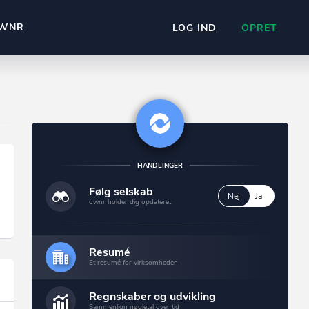
WNR
LOG IND
OPRET
HANDLINGER
Følg selskab
Nej
Ja
ownr holder dig opdateret
Resumé
Et resumé for virksomheden
Regnskaber og udvikling
Sammenlign nøgletal over tid