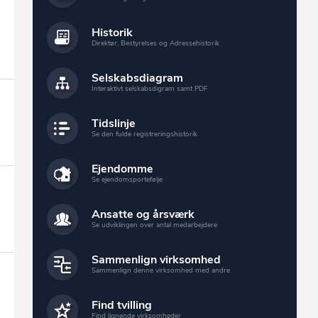
Historik
Direktør, Bestyrelses og Adressehistorik
Selskabsdiagram
Interaktivt selskabsdigram samt PDF
Tidslinje
Se den fulde registreringshistorik
Ejendomme
Se ejendomsportefølje
Ansatte og årsværk
Se udviklingen over antal medarbejdere
Sammenlign virksomhed
Sammenlign denne virksomhed med andre
Find tvilling
Find lignende virksomheder