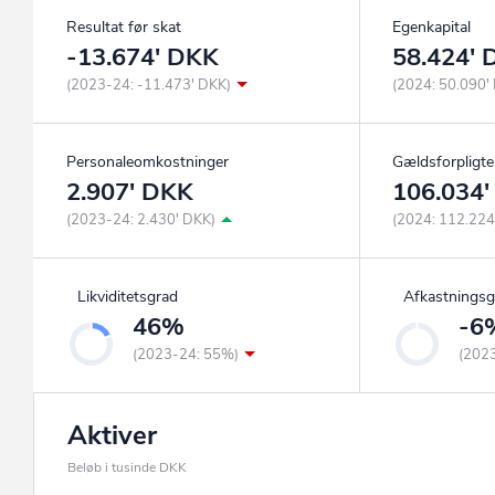
Resultat før skat
Egenkapital
-13.674' DKK
58.424'
(2023-24: -11.473' DKK)
(2024: 50.090'
Personaleomkostninger
Gældsforpligte
2.907' DKK
106.034
(2023-24: 2.430' DKK)
(2024: 112.224
Likviditetsgrad
Afkastningsg
46%
-6
(2023-24: 55%)
(202
Aktiver
Beløb i tusinde DKK