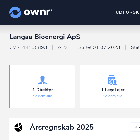
UDFORSK
Langaa Bioenergi ApS
ownr Insights
Kassevis af data sat i sy
CVR: 44155893
APS
Stiftet 01.07.2023
Sta
ownr Ajour
Hold dig opdateret og c
ownr Pipeline
Sæt strøm til dit nysalg
1 Direktør
1 Legal ejer
Se dem alle
Se dem alle
ownr Segmenteri
Identificer salgsklare k
Årsregnskab
2025
20