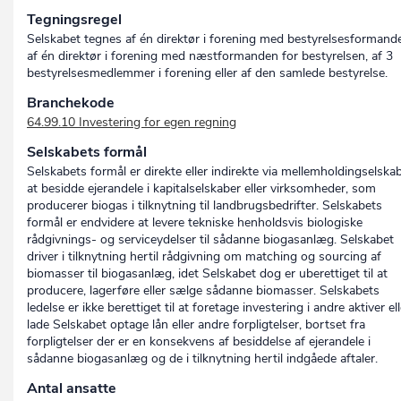
Tegningsregel
Selskabet tegnes af én direktør i forening med bestyrelsesformand
af én direktør i forening med næstformanden for bestyrelsen, af 3
bestyrelsesmedlemmer i forening eller af den samlede bestyrelse.
Branchekode
64.99.10 Investering for egen regning
Selskabets formål
Selskabets formål er direkte eller indirekte via mellemholdingselska
at besidde ejerandele i kapitalselskaber eller virksomheder, som
producerer biogas i tilknytning til landbrugsbedrifter. Selskabets
formål er endvidere at levere tekniske henholdsvis biologiske
rådgivnings- og serviceydelser til sådanne biogasanlæg. Selskabet
driver i tilknytning hertil rådgivning om matching og sourcing af
biomasser til biogasanlæg, idet Selskabet dog er uberettiget til at
producere, lagerføre eller sælge sådanne biomasser. Selskabets
ledelse er ikke berettiget til at foretage investering i andre aktiver ell
lade Selskabet optage lån eller andre forpligtelser, bortset fra
forpligtelser der er en konsekvens af besiddelse af ejerandele i
sådanne biogasanlæg og de i tilknytning hertil indgåede aftaler.
Antal ansatte