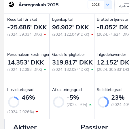
Årsregnskab
2025
2025
Resultat før skat
Egenkapital
Bruttofortjeneste
-25.686' DKK
96.902' DKK
-8.052' D
(2024: 39.034' DKK)
(2024: 122.049' DKK)
(2024: -4.624' DK
Personaleomkostninger
Gældsforpligtelser
Tilgodehavender
14.353' DKK
319.817' DKK
12.152' D
(2024: 12.098' DKK)
(2024: 182.094' DKK)
(2024: 30.983' DK
Likviditetsgrad
Afkastningsgrad
Soliditetsgrad
46%
-5%
23%
(2024: -6%)
(2024: 40
(2024: 2.026%)
Aktiver
Passiver