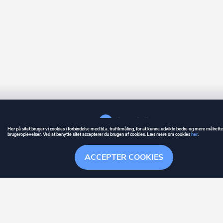
Her på sitet bruger vi cookies i forbindelse med bl.a. trafikmåling, for at kunne udvikle bedre og mere målrett
brugeroplevelser. Ved at benytte sitet accepterer du brugen af cookies. Læs mere om cookies
her
.
GUIDE
BETINGELSER
ACCEPTER COOKIES
ownr
er et registreret varemærke tilhørende ownr ApS – CVR nr.: 36 40 88 
Stationsparken 26. 2., 2600 Glostrup, info@ownr.dk
Overblik
Søgehistorik
Menu
Følg
HANDLINGER
Følg selskab
Nej
ownr holder dig opdateret