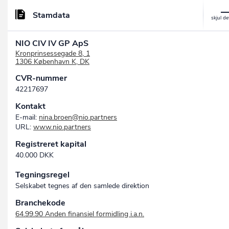
Stamdata
NIO CIV IV GP ApS
Kronprinsessegade 8, 1
1306 København K, DK
CVR-nummer
42217697
Kontakt
E-mail:
nina.broen@nio.partners
URL:
www.nio.partners
Registreret kapital
40.000 DKK
Tegningsregel
Selskabet tegnes af den samlede direktion
Branchekode
64.99.90 Anden finansiel formidling i.a.n.