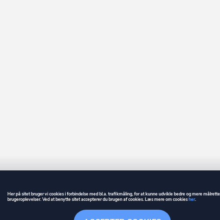
Her på sitet bruger vi cookies i forbindelse med bl.a. trafikmåling, for at kunne udvikle bedre og mere målrett
brugeroplevelser. Ved at benytte sitet accepterer du brugen af cookies. Læs mere om cookies
her
.
GUIDE
BETINGELSER