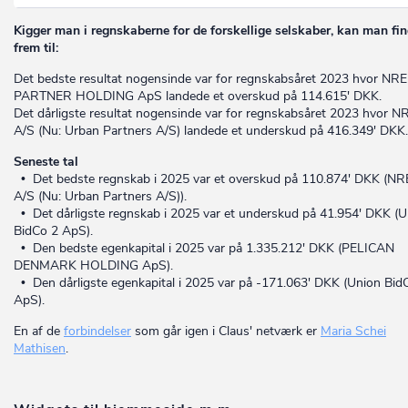
Kigger man i regnskaberne for de forskellige selskaber, kan man fi
frem til:
Det bedste resultat nogensinde var for regnskabsåret 2023 hvor NR
PARTNER HOLDING ApS landede et overskud på 114.615' DKK.
Det dårligste resultat nogensinde var for regnskabsåret 2023 hvor N
A/S (Nu: Urban Partners A/S) landede et underskud på 416.349' DKK.
Seneste tal
• Det bedste regnskab i 2025 var et overskud på 110.874' DKK (N
A/S (Nu: Urban Partners A/S)).
• Det dårligste regnskab i 2025 var et underskud på 41.954' DKK (U
BidCo 2 ApS).
• Den bedste egenkapital i 2025 var på 1.335.212' DKK (PELICAN
DENMARK HOLDING ApS).
• Den dårligste egenkapital i 2025 var på -171.063' DKK (Union Bid
ApS).
En af de
forbindelser
som går igen i Claus' netværk er
Maria Schei
Mathisen
.