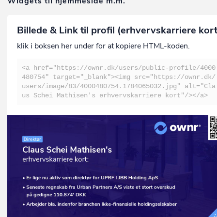
Widgets til hjemmeside m.m.
Billede & Link til profil (erhvervskarriere kor
klik i boksen her under for at kopiere HTML-koden.
<a href="https://ownr.dk/users/public-profile/4000
480754" target="_blank"><img src="https://ownr.dk/
users/image/83/4000480754.1784065032.jpg" alt="Cla
us Schei Mathisen's erhvervskarriere kort"/></a>