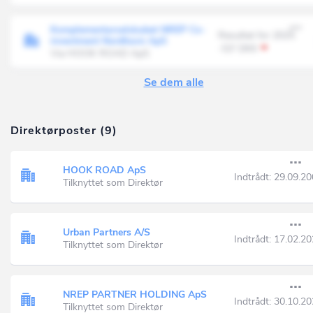
Komplementarselskabet NREP Co-
Resultat for 2025
investment Nordhavn ApS
-53' DKK
Via HOOK ROAD ApS
Se dem alle
Direktørposter (9)
HOOK ROAD ApS
Indtrådt:
29.09.20
Tilknyttet som Direktør
Urban Partners A/S
Indtrådt:
17.02.20
Tilknyttet som Direktør
NREP PARTNER HOLDING ApS
Indtrådt:
30.10.20
Tilknyttet som Direktør