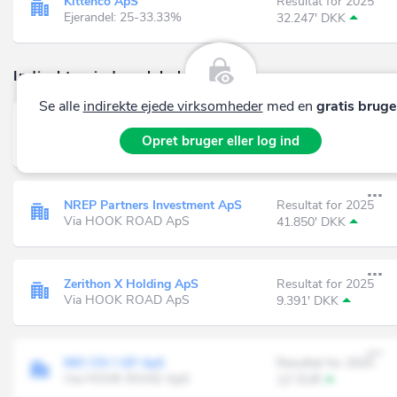
Kittenco ApS
Resultat for 2025
Ejerandel: 25-33.33%
32.247' DKK
Indirekte ejede selskaber (151)
Se alle
indirekte ejede virksomheder
med en
gratis bruge
NREP PARTNER HOLDING ApS
Resultat for 2025
Opret bruger eller log ind
Via HOOK ROAD ApS
55.557' DKK
NREP Partners Investment ApS
Resultat for 2025
Via HOOK ROAD ApS
41.850' DKK
Zerithon X Holding ApS
Resultat for 2025
Via HOOK ROAD ApS
9.391' DKK
NIO CIV I GP ApS
Resultat for 2025
Via HOOK ROAD ApS
12' EUR