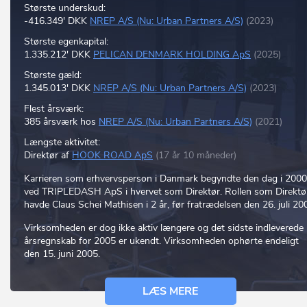
Største underskud:
-416.349' DKK
NREP A/S (Nu: Urban Partners A/S)
(2023)
Største egenkapital:
1.335.212' DKK
PELICAN DENMARK HOLDING ApS
(2025)
Største gæld:
1.345.013' DKK
NREP A/S (Nu: Urban Partners A/S)
(2023)
Flest årsværk:
385 årsværk hos
NREP A/S (Nu: Urban Partners A/S)
(2021)
Længste aktivitet:
Direktør af
HOOK ROAD ApS
(17 år 10 måneder)
Karrieren som erhvervsperson i Danmark begyndte den dag i 2000
ved TRIPLEDASH ApS i hvervet som Direktør. Rollen som Direktø
havde Claus Schei Mathisen i 2 år, før fratrædelsen den 26. juli 20
Virksomheden er dog ikke aktiv længere og det sidste indleverede
årsregnskab for 2005 er ukendt. Virksomheden ophørte endeligt
den 15. juni 2005.
LÆS MERE