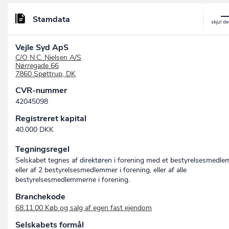
Stamdata
Vejle Syd ApS
C/O N.C. Nielsen A/S
Nørregade 66
7860 Spøttrup, DK
CVR-nummer
42045098
Registreret kapital
40.000 DKK
Tegningsregel
Selskabet tegnes af direktøren i forening med et bestyrelsesmedle
eller af 2 bestyrelsesmedlemmer i forening, eller af alle
bestyrelsesmedlemmerne i forening.
Branchekode
68.11.00 Køb og salg af egen fast ejendom
Selskabets formål