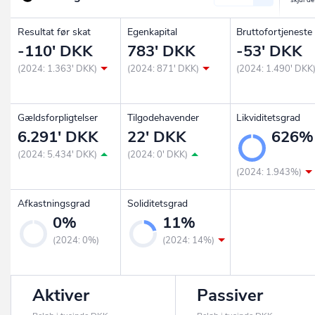
Resultat før skat
Egenkapital
Bruttofortjeneste
-110' DKK
783' DKK
-53' DKK
(2024: 1.363' DKK)
(2024: 871' DKK)
(2024: 1.490' DKK
Gældsforpligtelser
Tilgodehavender
Likviditetsgrad
6.291' DKK
22' DKK
626%
(2024: 5.434' DKK)
(2024: 0' DKK)
(2024: 1.943%)
Afkastningsgrad
Soliditetsgrad
0%
11%
(2024: 0%)
(2024: 14%)
Aktiver
Passiver