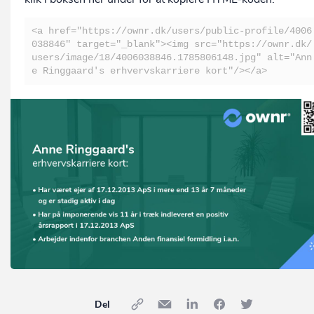
<a href="https://ownr.dk/users/public-profile/4006
038846" target="_blank"><img src="https://ownr.dk/
users/image/18/4006038846.1785806148.jpg" alt="Ann
e Ringgaard's erhvervskarriere kort"/></a>
Del