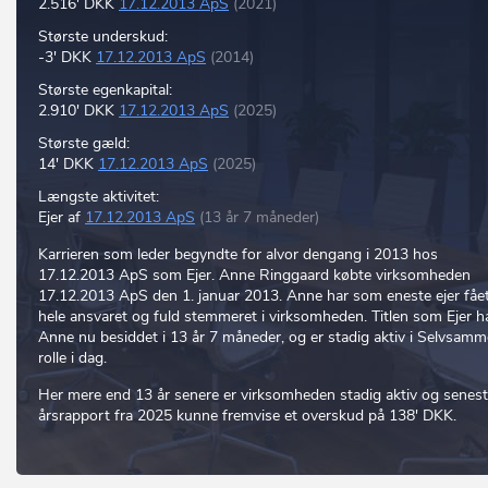
2.516' DKK
17.12.2013 ApS
(2021)
Største underskud:
-3' DKK
17.12.2013 ApS
(2014)
Største egenkapital:
2.910' DKK
17.12.2013 ApS
(2025)
Største gæld:
14' DKK
17.12.2013 ApS
(2025)
Længste aktivitet:
Ejer af
17.12.2013 ApS
(13 år 7 måneder)
Karrieren som leder begyndte for alvor dengang i 2013 hos
17.12.2013 ApS som Ejer. Anne Ringgaard købte virksomheden
17.12.2013 ApS den 1. januar 2013. Anne har som eneste ejer fåe
hele ansvaret og fuld stemmeret i virksomheden. Titlen som Ejer h
Anne nu besiddet i 13 år 7 måneder, og er stadig aktiv i Selvsamm
rolle i dag.
Her mere end 13 år senere er virksomheden stadig aktiv og senes
årsrapport fra 2025 kunne fremvise et overskud på 138' DKK.