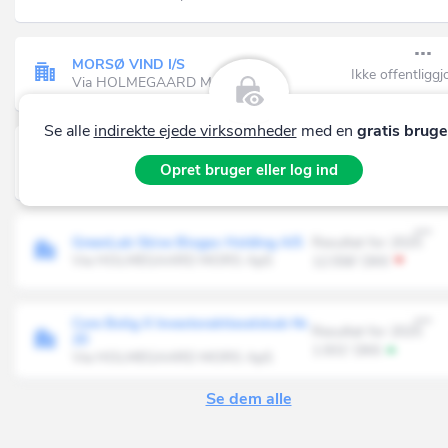
MORSØ VIND I/S
Ikke offentliggj
Via HOLMEGAARD MORS ApS
Se alle
indirekte ejede virksomheder
med en
gratis bruge
SEAL Alternatives A/S
Resultat for 2025
Opret bruger eller log ind
Via HOLMEGAARD MORS ApS
-61.911' DKK
GreenLab Skive Biogas Holding A/S
Resultat for 2025
Via HOLMEGAARD MORS ApS
12.556' DKK
Core Bolig X Investoraktieselskab Nr.
Resultat for 2025
20
1.931' DKK
Via HOLMEGAARD MORS ApS
Se dem alle