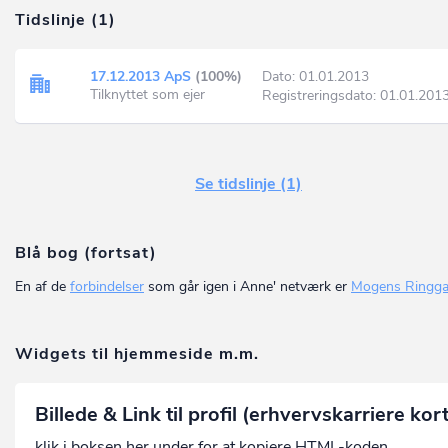
Tidslinje (1)
17.12.2013 ApS
(100%)
Dato: 01.01.2013
Tilknyttet som ejer
Registreringsdato: 01.01.201
Se tidslinje (1)
Blå bog (fortsat)
En af de
forbindelser
som går igen i Anne' netværk er
Mogens Ringga
Widgets til hjemmeside m.m.
Billede & Link til profil (erhvervskarriere kor
klik i boksen her under for at kopiere HTML-koden.