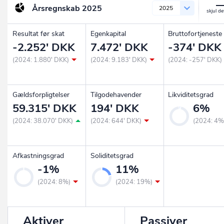
Årsregnskab
2025
2025
Resultat før skat
Egenkapital
Bruttofortjeneste
-2.252' DKK
7.472' DKK
-374' DKK
(2024: 1.880' DKK)
(2024: 9.183' DKK)
(2024: -257' DKK)
Gældsforpligtelser
Tilgodehavender
Likviditetsgrad
59.315' DKK
194' DKK
6%
(2024: 38.070' DKK)
(2024: 644' DKK)
(2024: 4%
Afkastningsgrad
Soliditetsgrad
-1%
11%
(2024: 8%)
(2024: 19%)
Aktiver
Passiver