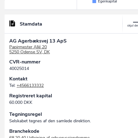
Egenkapital
Stamdata
AG Agerbæksvej 13 ApS
Papirmester Allé 20
5250 Odense SV, DK
CVR-nummer
40025014
Kontakt
Tel:
+4566133332
Registreret kapital
60.000 DKK
Tegningsregel
Selskabet tegnes af den samlede direktion.
Branchekode
68.20.40 Udlejning af erhvervsejendomme