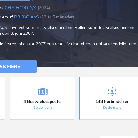
hos
GEIA FOOD A/S
(2024)
dlem af
RB BYG ApS
(23 år 5 måneder)
ApS i hvervet som Bestyrelsesmedlem. Rollen som Bestyrelsesmedlem
 den 8. juni 2007.
ede årsregnskab for 2007 er ukendt. Virksomheden ophørte endeligt den
ÆS MERE
4 Bestyrelsesposter
148 Forbindelser
Se dem alle
Se dem alle