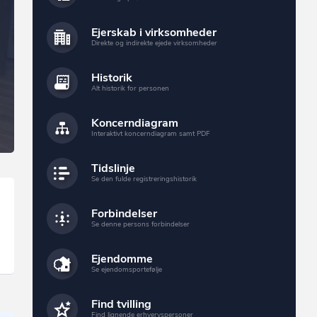
Ejerskab i virksomheder
Direkte og indirekte ejede virksomheder
Historik
Alt historik for personen
Koncerndiagram
Interaktivt koncerndiagram samt PDF
Tidslinje
Se den fulde registreringshistorik
Forbindelser
Se denne persons forbindelser
Ejendomme
Se ejendomsportefølje
Find tvilling
Find lignende erhvervspersoner