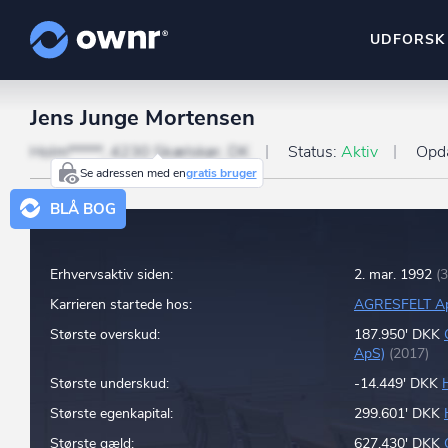
UDFORSK
Jens Junge Mortensen
ownr Insights
Kassevis af data sat i sy
Holm*****, 4230 Skælskør, DK
Status:
Aktiv
Opda
Se adressen med en
gratis bruger
ownr Ajour
BLÅ BOG
Hold dig opdateret og c
ownr Pipeline
Erhvervsaktiv siden:
2. mar. 1992
(
Sæt strøm til dit nysalg
Karrieren startede hos:
AGRESFELT A
ownr Segmenteri
Største overskud:
187.950' DKK
Identificer salgsklare k
ApS)
(2017)
Største underskud:
-14.449' DKK
Største egenkapital:
299.601' DKK
Største gæld:
627.430' DKK