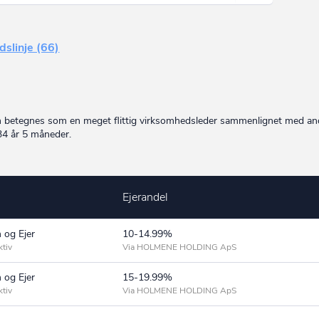
idslinje (66)
an betegnes som en meget flittig virksomhedsleder sammenlignet med an
 34 år 5 måneder.
Ejerandel
 og Ejer
10-14.99%
ktiv
Via HOLMENE HOLDING ApS
 og Ejer
15-19.99%
ktiv
Via HOLMENE HOLDING ApS