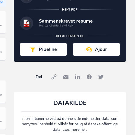
HENT PDF
Sammenskrevet resume
Hentes direkte fra Virk.dk
TILFØJ PERSON TIL
Pipeline
Ajour
Del
DATAKILDE
Informationerne vist på denne side indeholder data, som
benyttes i henhold til vilkår for brug af danske offentlige
data. Læs mere her: