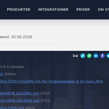
PRODUKTER
INTEGRATIONER
PRISER
OM O
Pipedrive
stem
Kommer snart
teret:
30.06.2026
ownr API
ompliant
Kun fantasien sætter grænsen
Del
Mange flere på vej
Pipeline
Ajour
E-conomic
34 år 5 måneder)
Ownr ajour goes supersonic
pS
(Stifter)
ng
GEIA FOOD HOLDING A/S (Nu: Holdingselskabet af 14. marts 2014
undeemner
HOLMENE HOLDING ApS
(2022)
HOLMENE HOLDING ApS
(2021)
GEIA FOOD A/S
(2025)