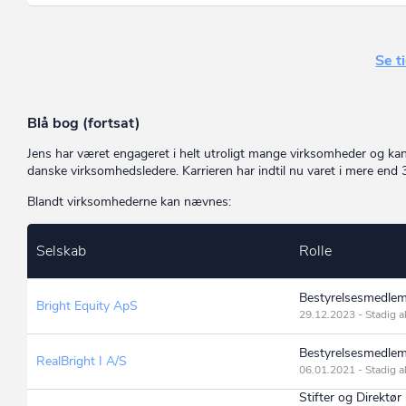
Se t
Blå bog (fortsat)
Jens har været engageret i helt utroligt mange virksomheder og k
danske virksomhedsledere. Karrieren har indtil nu varet i mere end
Blandt virksomhederne kan nævnes:
Selskab
Rolle
Bestyrelsesmedlem
Bright Equity ApS
29.12.2023 - Stadig a
Bestyrelsesmedlem
RealBright I A/S
06.01.2021 - Stadig a
Stifter og Direktør