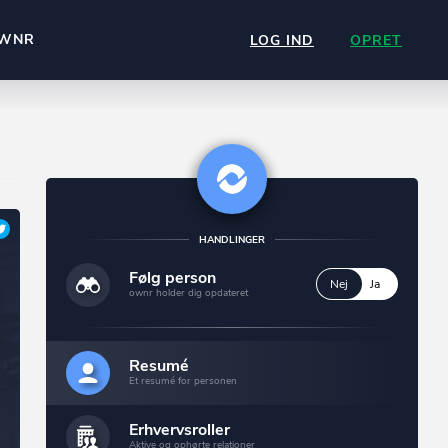
WNR
LOG IND
OPRET
HANDLINGER
Følg person
Nej
Ja
ownr holder dig opdateret
Resumé
Et resumé for personen
Erhvervsroller
Aktive og ophørte relationer