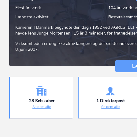
Flest årsværk:
104 årsværk 
Længste aktivitet:
Bestyrelsesme
Karrieren I Danmark begyndte den dag i 1992 ved AGRESFELT 
havde Jens Junge Mortensen i 15 år 3 måneder, før fratrædelsen
Virksomheden er dog ikke aktiv længere og det sidste indlever
8. juni 2007.
L
28 Selskaber
1 Direktørpost
Se dem alle
Se dem alle