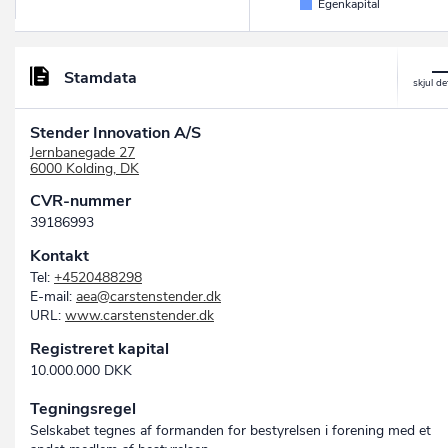
Egenkapital
Stamdata
Stender Innovation A/S
Jernbanegade 27
6000 Kolding, DK
CVR-nummer
39186993
Kontakt
Tel:
+4520488298
E-mail:
aea@carstenstender.dk
URL:
www.carstenstender.dk
Registreret kapital
10.000.000 DKK
Tegningsregel
Selskabet tegnes af formanden for bestyrelsen i forening med et