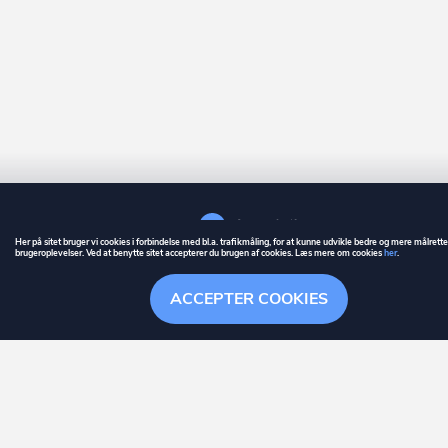
Her på sitet bruger vi cookies i forbindelse med bl.a. trafikmåling, for at kunne udvikle bedre og mere målrett
brugeroplevelser. Ved at benytte sitet accepterer du brugen af cookies. Læs mere om cookies
her
.
GUIDE
BETINGELSER
ACCEPTER COOKIES
ownr
er et registreret varemærke tilhørende ownr ApS – CVR nr.: 36 40 88 
Stationsparken 26. 2., 2600 Glostrup, info@ownr.dk
Overblik
Søgehistorik
Menu
Følg
HANDLINGER
Følg selskab
Nej
ownr holder dig opdateret