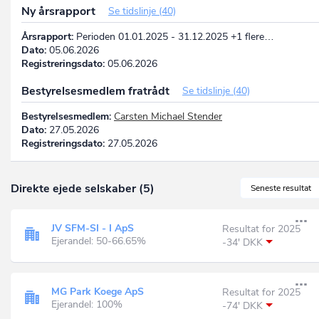
Ny årsrapport
Se tidslinje (40)
Årsrapport:
Perioden 01.01.2025 - 31.12.2025 +1 flere…
Dato:
05.06.2026
Registreringsdato:
05.06.2026
Bestyrelsesmedlem fratrådt
Se tidslinje (40)
Bestyrelsesmedlem:
Carsten Michael Stender
Dato:
27.05.2026
Registreringsdato:
27.05.2026
Direkte ejede selskaber (5)
Seneste resultat
JV SFM-SI - I ApS
Resultat for 2025
Ejerandel: 50-66.65%
-34' DKK
MG Park Koege ApS
Resultat for 2025
Ejerandel: 100%
-74' DKK