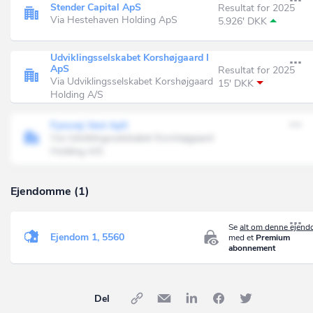
Stender Capital ApS
Resultat for 2025
Via Hestehaven Holding ApS
5.926' DKK
Udviklingsselskabet Korshøjgaard I
ApS
Resultat for 2025
Via Udviklingsselskabet Korshøjgaard
15' DKK
Holding A/S
Fynsvej Vest ApS
Via Udviklingsselskabet Korshøjgaard
Holding A/S
Ejendomme (1)
Se
alt om denne ejen
Ejendom 1, 5560
med et
Premium
abonnement
Del