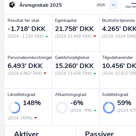
Årsregnskab
2025
2025
Resultat før skat
Egenkapital
Bruttofortjeneste
-1.718' DKK
21.758' DKK
4.265' DK
(2024: -2.230' DKK)
(2024: 22.949' DKK)
(2024: 3.634' DKK
Personaleomkostninger
Gældsforpligtelser
Tilgodehavender
6.493' DKK
15.260' DKK
10.456' D
(2024: 6.962' DKK)
(2024: 13.436' DKK)
(2024: 10.422' DK
Likviditetsgrad
Afkastningsgrad
Soliditetsgrad
148%
-6%
59%
(2024: -9%)
(2024: 63
(2024: 169%)
Aktiver
Passiver