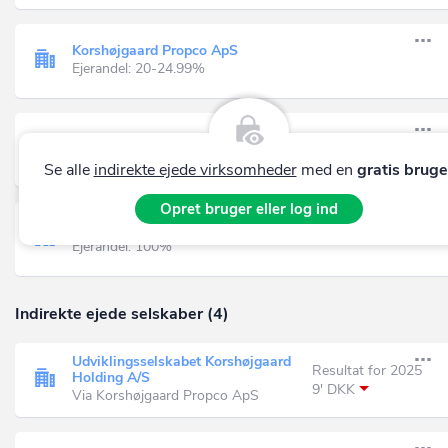
Korshøjgaard Propco ApS
Ejerandel: 20-24.99%
Hestehaven Holding ApS
Resultat for 2025
Ejerandel: 15-19.99%
1.397' DKK
Se alle
indirekte ejede virksomheder
med en
gratis bruge
Opret bruger eller log ind
DC Roedby I ApS
Ejerandel: 100%
Indirekte ejede selskaber (4)
Udviklingsselskabet Korshøjgaard
Resultat for 2025
Holding A/S
9' DKK
Via Korshøjgaard Propco ApS