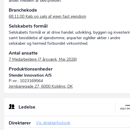
andet medlem af bestyrelsen.
Branchekode
68.11.00 Køb og salg af egen fast ejendom
Selskabets formål
Selskabets formål er at drive handel, udvikling, byggeri og investeri
samt besiddelse af ejendomme, anparter og/eller aktier i andre
selskaber og hermed forbundet virksomhed.
Antal ansatte
7 Medarbejdere (7 årsværk, Maj 2026)
Produktionsenheder
Stender Innovation A/S
P-nr.: 1023169564
Jernbanegade 27, 6000 Kolding, DK
Ledelse
Direktører
Vis direktørhistorik