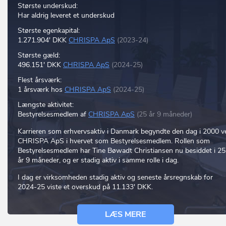
Største underskud:
Har aldrig leveret et underskud
Største egenkapital:
1.271.904' DKK
CHRISPA ApS
(2023-24)
Største gæld:
496.151' DKK
CHRISPA ApS
(2024-25)
Flest årsværk:
1 årsværk hos
CHRISPA ApS
(2024-25)
Længste aktivitet:
Bestyrelsesmedlem af
CHRISPA ApS
(25 år 9 måneder)
Karrieren som erhvervsaktiv i Danmark begyndte den dag i 2000 v
CHRISPA ApS i hvervet som Bestyrelsesmedlem. Rollen som
Bestyrelsesmedlem har Tine Bøwadt Christiansen nu besiddet i 25
år 9 måneder, og er stadig aktiv i samme rolle i dag.
I dag er virksomheden stadig aktiv og seneste årsregnskab for
2024-25 viste et overskud på 11.133' DKK.
LÆS MERE