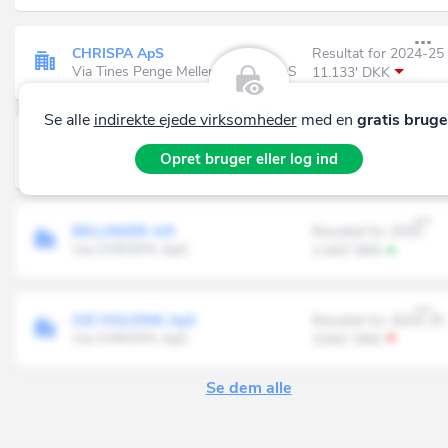
CHRISPA ApS
Resultat for 2024-25
Via Tines Penge Mellemholding ApS
11.133' DKK
Se alle
indirekte ejede virksomheder
med en
gratis bruge
BIRGER CHRISTENSEN A/S
Resultat for 2025
Opret bruger eller log ind
Via CHRISPA ApS
-10.338' DKK
BELLINGER A/S
Resultat for 2025
Via CHRISPA ApS
2.163' DKK
OJE HOLDING ApS
Resultat for 2024-25
Via CHRISPA ApS
3.641' DKK
Se dem alle