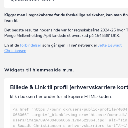
Kigger man i regnskaberne for de forskellige selskaber, kan man fi
frem til:
Det bedste resultat nogensinde var for regnskabsåret 2024-25 hvor 
Penge Mellemholding ApS landede et overskud på 154.839' DKK.
En af de
forbindelser
som går igen i Tine' netværk er
Jette Bøwadt
Christiansen
.
Widgets til hjemmeside m.m.
Billede & Link til profil (erhvervskarriere kor
klik i boksen her under for at kopiere HTML-koden.
<a href="https://ownr.dk/users/public-profile/4004
066066" target="_blank"><img src="https://ownr.dk/
users/image/89/4004066066.1784521364.jpg" alt="Tin
e Bøwadt Christiansen's erhvervskarriere kort"/></