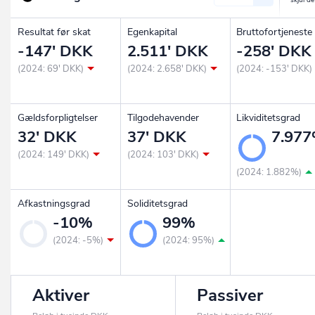
Resultat før skat
Egenkapital
Bruttofortjeneste
-147' DKK
2.511' DKK
-258' DKK
(2024: 69' DKK)
(2024: 2.658' DKK)
(2024: -153' DKK)
Gældsforpligtelser
Tilgodehavender
Likviditetsgrad
32' DKK
37' DKK
7.97
(2024: 149' DKK)
(2024: 103' DKK)
(2024: 1.882%)
Afkastningsgrad
Soliditetsgrad
-10%
99%
(2024: -5%)
(2024: 95%)
Aktiver
Passiver