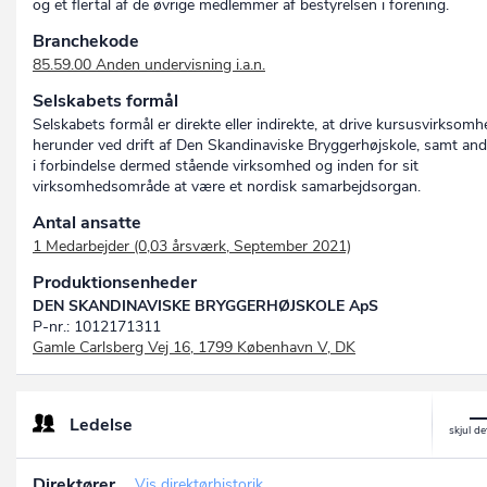
og et flertal af de øvrige medlemmer af bestyrelsen i forening.
Branchekode
85.59.00 Anden undervisning i.a.n.
Selskabets formål
Selskabets formål er direkte eller indirekte, at drive kursusvirksomh
herunder ved drift af Den Skandinaviske Bryggerhøjskole, samt an
i forbindelse dermed stående virksomhed og inden for sit
virksomhedsområde at være et nordisk samarbejdsorgan.
Antal ansatte
1 Medarbejder (0,03 årsværk, September 2021)
Produktionsenheder
DEN SKANDINAVISKE BRYGGERHØJSKOLE ApS
P-nr.: 1012171311
Gamle Carlsberg Vej 16, 1799 København V, DK
Ledelse
Direktører
Vis direktørhistorik