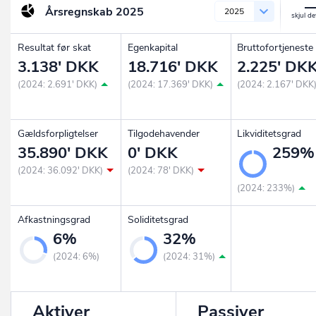
Årsregnskab
2025
2025
Resultat før skat
Egenkapital
Bruttofortjeneste
3.138' DKK
18.716' DKK
2.225' DK
(2024: 2.691' DKK)
(2024: 17.369' DKK)
(2024: 2.167' DKK
Gældsforpligtelser
Tilgodehavender
Likviditetsgrad
35.890' DKK
0' DKK
259%
(2024: 36.092' DKK)
(2024: 78' DKK)
(2024: 233%)
Afkastningsgrad
Soliditetsgrad
6%
32%
(2024: 6%)
(2024: 31%)
Aktiver
Passiver