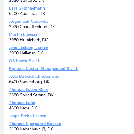
2820 Gentofte, DK
Lars Skjønnemann
6200 Aabenraa, DK
Jørgen Leif Cadovius
2920 Charlottenlund, DK
Martin Lavesen
3050 Humlebæk, DK
Jens Liisberg-Larsen
2900 Hellerup, DK
OS Invest S.à.r.l
Periodic Capital Management S.a.r.l.
Jette Bøwadt Christiansen
6400 Sønderborg, DK
Thomas Esben Khan
2680 Solrød Strand, DK
Thomas Lund
4600 Køge, DK
Jeppe Prehn Lassen
Thomas Kjærgaard Boesen
2100 København Ø, DK