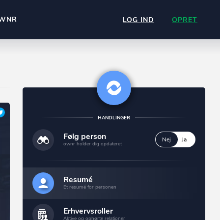
WNR
LOG IND
OPRET
HANDLINGER
Følg person
Nej
Ja
ownr holder dig opdateret
Resumé
Et resumé for personen
Erhvervsroller
Aktive og ophørte relationer