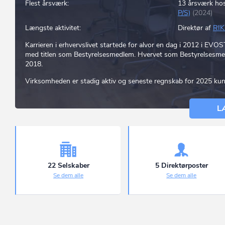
Flest årsværk:
13 årsværk ho
P/S)
(2024)
Længste aktivitet:
Direktør af
RI
Karrieren i erhvervslivet startede for alvor en dag i 2012
med titlen som Bestyrelsesmedlem. Hvervet som Bestyrelsesmedl
2018.
Virksomheden er stadig aktiv og seneste regnskab for 2025 kun
L
22 Selskaber
5 Direktørposter
Se dem alle
Se dem alle