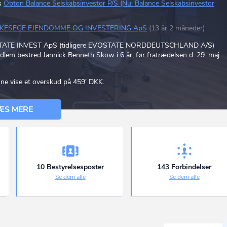
s
Obton Balance Selskabsinvestor P/S (Nu: Balance Selskabsinvestor
KKESEGE EJENDOMME OG INVESTERING ApS
(13 år 2 måneder)
 i EVOSTATE INVEST ApS (tidligere EVOSTATE NORDDEUTSCHLAND A/S)
em bestred Jannick Benneth Skow i 6 år, før fratrædelsen d. 29. maj
ne vise et overskud på 459' DKK.
ÆS MERE
10 Bestyrelsesposter
143 Forbindelser
Se dem alle
Se dem alle