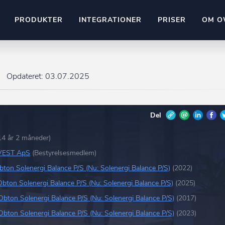
PRODUKTER
INTEGRATIONER
PRISER
OM O
Pipedrive
stem
Kommer snart
Opdateret:
03.07.2025
ownr API
ompliant
Kun fantasien sætter grænsen
Del
Mange flere på vej
Pipeline
Ajour
E-conomic
14 år 2 måneder)
Ownr ajour goes supersonic
VEST ApS
(Bestyrelsesmedlem)
ng
bton Solenergi Balance P/S (Nu: Solenergi Balance P/S)
(2022)
undeemner
Obton Solenergi Balance P/S (Nu: Solenergi Balance P/S)
(2025)
Obton Solenergi Balance P/S (Nu: Solenergi Balance P/S)
(2017)
Obton Solenergi Balance P/S (Nu: Solenergi Balance P/S)
(2023)