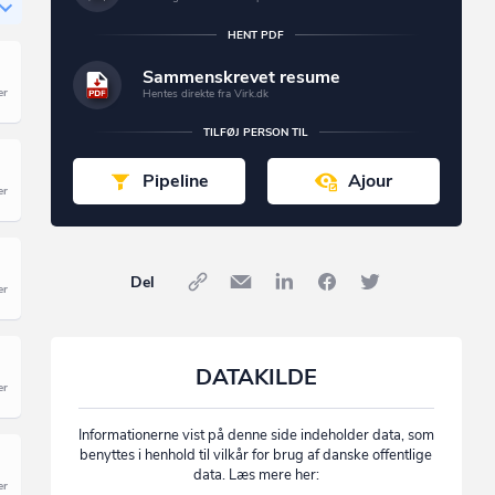
HENT PDF
Sammenskrevet resume
Hentes direkte fra Virk.dk
TILFØJ PERSON TIL
Pipeline
Ajour
Del
DATAKILDE
Informationerne vist på denne side indeholder data, som
benyttes i henhold til vilkår for brug af danske offentlige
data. Læs mere her: