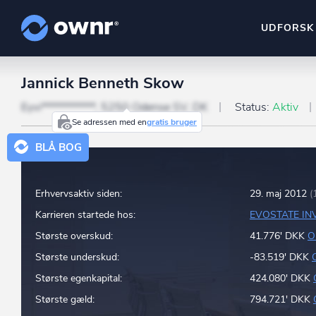
UDFORSK
Jannick Benneth Skow
ownr Insights
Kassevis af data sat i sy
Eyvi***********, 5250 Odense SV, DK
Status:
Aktiv
Se adressen med en
gratis bruger
ownr Ajour
BLÅ BOG
Hold dig opdateret og c
ownr Pipeline
Erhvervsaktiv siden:
29. maj 2012
(
Sæt strøm til dit nysalg
Karrieren startede hos:
EVOSTATE IN
ownr Segmenteri
Største overskud:
41.776' DKK
O
Identificer salgsklare k
Største underskud:
-83.519' DKK
Største egenkapital:
424.080' DKK
Største gæld:
794.721' DKK