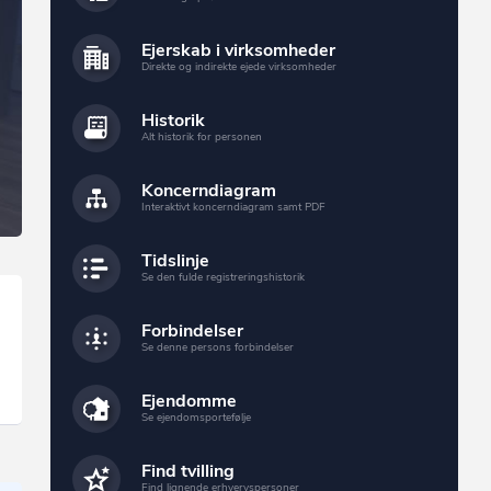
Ejerskab i virksomheder
Direkte og indirekte ejede virksomheder
Historik
Alt historik for personen
Koncerndiagram
Interaktivt koncerndiagram samt PDF
Tidslinje
Se den fulde registreringshistorik
Forbindelser
Se denne persons forbindelser
Ejendomme
Se ejendomsportefølje
Find tvilling
Find lignende erhvervspersoner