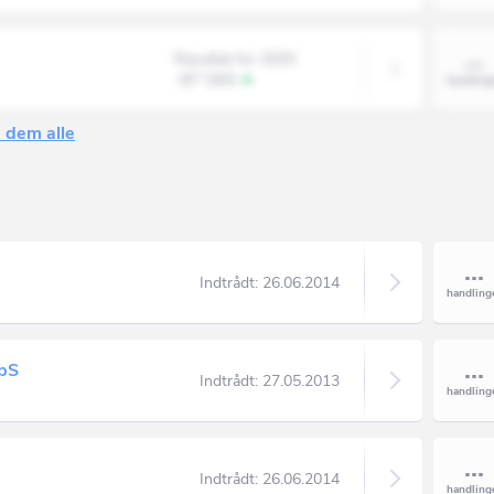
Resultat for 2025
-87' DKK
 dem alle
Indtrådt:
26.06.2014
pS
Indtrådt:
27.05.2013
Indtrådt:
26.06.2014