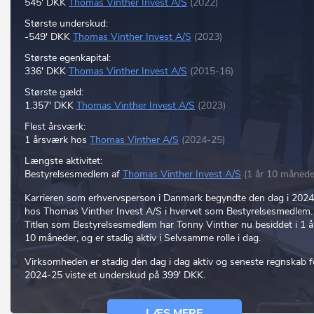
545' DKK
Thomas Vinther Invest A/S
(2022)
Største underskud:
-549' DKK
Thomas Vinther Invest A/S
(2023)
Største egenkapital:
336' DKK
Thomas Vinther Invest A/S
(2015-16)
Største gæld:
1.357' DKK
Thomas Vinther Invest A/S
(2023)
Flest årsværk:
1 årsværk hos
Thomas Vinther A/S
(2024-25)
Længste aktivitet:
Bestyrelsesmedlem af
Thomas Vinther Invest A/S
(1 år 10 månede
Karrieren som erhvervsperson i Danmark begyndte den dag i 2024
hos Thomas Vinther Invest A/S i hvervet som Bestyrelsesmedlem.
Titlen som Bestyrelsesmedlem har Tonny Vinther nu besiddet i 1 å
10 måneder, og er stadig aktiv i Selvsamme rolle i dag.
Virksomheden er stadig den dag i dag aktiv og seneste regnskab f
2024-25 viste et underskud på 399' DKK.
LÆS MERE