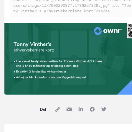
290877" target="_blank"><img src="https://ownr.dk/
users/image/11/7000290877.1786257326.jpg" alt="Ton
ny Vinther's erhvervskarriere kort"/></a>
Del