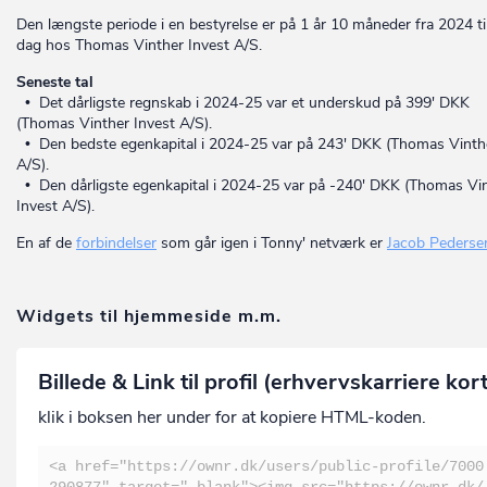
Den længste periode i en bestyrelse er på 1 år 10 måneder fra 2024 til
dag hos Thomas Vinther Invest A/S.
Seneste tal
• Det dårligste regnskab i 2024-25 var et underskud på 399' DKK
(Thomas Vinther Invest A/S).
• Den bedste egenkapital i 2024-25 var på 243' DKK (Thomas Vinth
A/S).
• Den dårligste egenkapital i 2024-25 var på -240' DKK (Thomas Vi
Invest A/S).
En af de
forbindelser
som går igen i Tonny' netværk er
Jacob Pederse
Widgets til hjemmeside m.m.
Billede & Link til profil (erhvervskarriere kor
klik i boksen her under for at kopiere HTML-koden.
<a href="https://ownr.dk/users/public-profile/7000