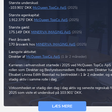
Største underskud:
-103.901' DKK
McQueen TopCo ApS
(2025)
Største egenkapital:
1.912.375' DKK
McQueen TopCo ApS
(2025)
Største gæld:
175.149' DKK
MINERVA IMAGING ApS
(2025)
Flest årsværk:
170 årsværk hos
MINERVA IMAGING ApS
(2025)
Længste aktivitet:
Direktør af
McQueen TopCo ApS
(1 år 2 måneder)
Karrieren i erhvervslivet startede i 2025 ved McQueen TopCo ApS 
rollen som Direktør og Bestyrelsesmedlem. Rollen som Direktør ha
Elisabet Linnea Edith Boestad nu bestreddet i 1 år 2 måneder, og e
stadig aktiv i samme rolle i dag.
Virksomheden er stadig den dag i dag aktiv og seneste regnskab f
2025 som viste et underskud på 103.901' DKK.
LÆS MERE