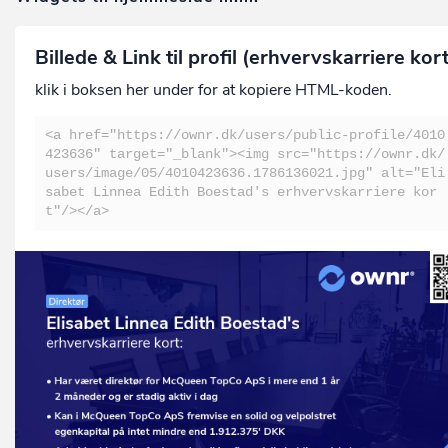
Billede & Link til profil (erhvervskarriere kor
klik i boksen her under for at kopiere HTML-koden.
<a href="https://ownr.dk/users/public-profile/4010
423636" target="_blank"><img src="https://ownr.dk/
users/image/05/4010423636.1786136021.jpg" alt="Eli
sabet Linnea Edith Boestad's erhvervskarriere kor
t"/></a>