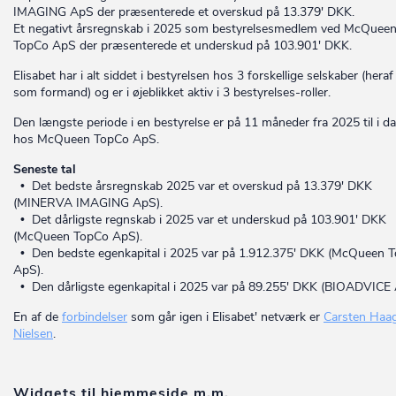
IMAGING ApS der præsenterede et overskud på 13.379' DKK.
Et negativt årsregnskab i 2025 som bestyrelsesmedlem ved McQuee
TopCo ApS der præsenterede et underskud på 103.901' DKK.
Elisabet har i alt siddet i bestyrelsen hos 3 forskellige selskaber (heraf
som formand) og er i øjeblikket aktiv i 3 bestyrelses-roller.
Den længste periode i en bestyrelse er på 11 måneder fra 2025 til i d
hos McQueen TopCo ApS.
Seneste tal
• Det bedste årsregnskab 2025 var et overskud på 13.379' DKK
(MINERVA IMAGING ApS).
• Det dårligste regnskab i 2025 var et underskud på 103.901' DKK
(McQueen TopCo ApS).
• Den bedste egenkapital i 2025 var på 1.912.375' DKK (McQueen 
ApS).
• Den dårligste egenkapital i 2025 var på 89.255' DKK (BIOADVICE 
En af de
forbindelser
som går igen i Elisabet' netværk er
Carsten Haa
Nielsen
.
Widgets til hjemmeside m.m.