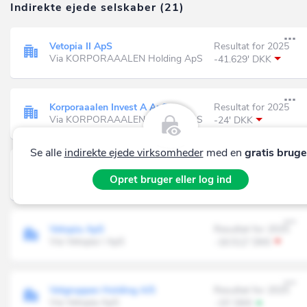
Indirekte ejede selskaber (21)
Vetopia II ApS
Resultat for 2025
Via KORPORAAALEN Holding ApS
-41.629' DKK
Korporaaalen Invest A ApS
Resultat for 2025
Via KORPORAAALEN Holding ApS
-24' DKK
Se alle
indirekte ejede virksomheder
med en
gratis bruge
Vetopia I ApS
Resultat for 2025
Opret bruger eller log ind
Via Vetopia II ApS
-72' DKK
Vetopia ApS
Resultat for 2025
Via Vetopia I ApS
-16.512' DKK
Vetgruppen Holding A/S
Resultat for 2025
Via Vetopia ApS
-15' DKK