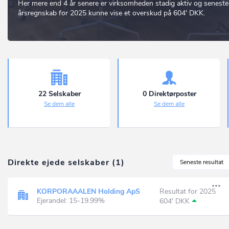
Her mere end 4 år senere er virksomheden stadig aktiv og seneste
årsregnskab for 2025 kunne vise et overskud på 604' DKK.
22 Selskaber
0 Direktørposter
Se dem alle
Se dem alle
Direkte ejede selskaber (1)
Seneste resultat
KORPORAAALEN Holding ApS
Resultat for 2025
Ejerandel: 15-19.99%
604' DKK