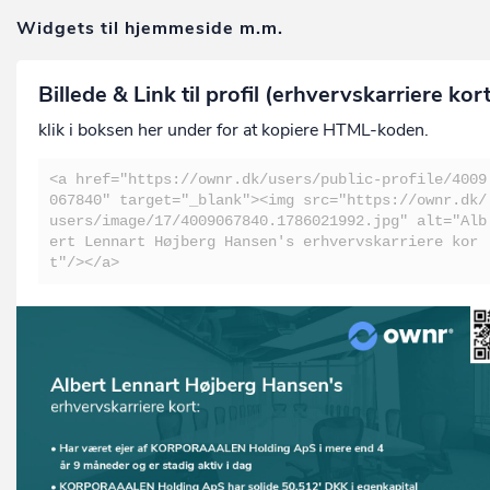
Widgets til hjemmeside m.m.
Billede & Link til profil (erhvervskarriere kor
klik i boksen her under for at kopiere HTML-koden.
<a href="https://ownr.dk/users/public-profile/4009
067840" target="_blank"><img src="https://ownr.dk/
users/image/17/4009067840.1786021992.jpg" alt="Alb
ert Lennart Højberg Hansen's erhvervskarriere kor
t"/></a>