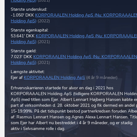
Holding ApS)
(2021)
Største underskud:
-1.050' DKK
KORPORAALEN Holding ApS (Nu: KORPORAAALE
Holding ApS)
(2022)
Største egenkapital:
53.641' DKK
KORPORAALEN Holding ApS (Nu: KORPORAAALE
Holding ApS)
(2021)
Største gæld:
7.023' DKK
KORPORAALEN Holding ApS (Nu: KORPORAAALEN
Holding ApS)
(2021)
Længste aktivitet:
Ejer af
KORPORAAALEN Holding ApS
(4 år 9 måneder)
Erhvervskarrieren startede for alvor en dag i 2021 hos
KORPORAAALEN Holding ApS (tidligere KORPORAALEN Holdin
ApS) med titlen som Ejer. Albert Lennart Højberg Hansen købte e
part af virksomheden d. 28. oktober 2021 og fik dermed en andel 
15-19.99%. På det tidspunkt bestod partnerkredsen foruden Albe
af: Rasmus Lennart Hansen og Agnes Alexa Lennart Hansen. Titl
som Ejer har Albert nu bestreddet i 4 år 9 måneder, og er stadig
aktiv i Selvsamme rolle i dag.